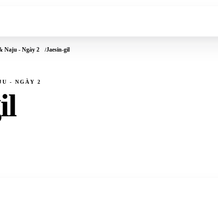
& Naju - Ngày 2
Jaesin-gil
U - NGÀY 2
il