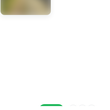
TẢI XUỐNG