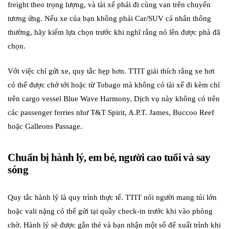
freight theo trọng lượng, và tài xế phải đi cùng van trên chuyến
tương ứng. Nếu xe của bạn không phải Car/SUV cá nhân thông
thường, hãy kiểm lựa chọn trước khi nghĩ rằng nó lên được phà đã
chọn.
Với việc chỉ gửi xe, quy tắc hẹp hơn. TTIT giải thích rằng xe hơi
có thể được chở tới hoặc từ Tobago mà không có tài xế đi kèm chỉ
trên cargo vessel Blue Wave Harmony. Dịch vụ này không có trên
các passenger ferries như T&T Spirit, A.P.T. James, Buccoo Reef
hoặc Galleons Passage.
Chuẩn bị hành lý, em bé, người cao tuổi và say
sóng
Quy tắc hành lý là quy trình thực tế. TTIT nói người mang túi lớn
hoặc vali nặng có thể gửi tại quầy check-in trước khi vào phòng
chờ. Hành lý sẽ được gắn thẻ và bạn nhận một số để xuất trình khi