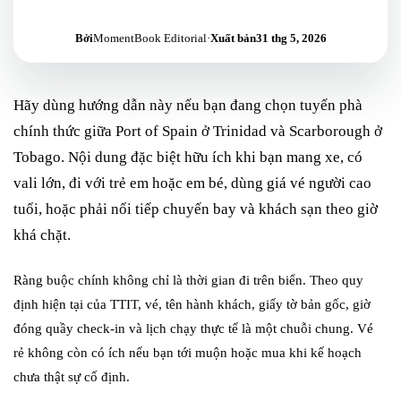
Bởi
MomentBook Editorial
·
Xuất bản
31 thg 5, 2026
Hãy dùng hướng dẫn này nếu bạn đang chọn tuyến phà
chính thức giữa Port of Spain ở Trinidad và Scarborough ở
Tobago. Nội dung đặc biệt hữu ích khi bạn mang xe, có
vali lớn, đi với trẻ em hoặc em bé, dùng giá vé người cao
tuổi, hoặc phải nối tiếp chuyến bay và khách sạn theo giờ
khá chặt.
Ràng buộc chính không chỉ là thời gian đi trên biển. Theo quy
định hiện tại của TTIT, vé, tên hành khách, giấy tờ bản gốc, giờ
đóng quầy check-in và lịch chạy thực tế là một chuỗi chung. Vé
rẻ không còn có ích nếu bạn tới muộn hoặc mua khi kế hoạch
chưa thật sự cố định.