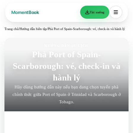
Tải xuống
Trang chủ
/
Hướng dẫn biên tập
/
Phà Port of Spain-Scarborough: vé, check-in và hành lý
HƯỚNG DẪN DU LỊCH
Phà Port of Spain-
Scarborough: vé, check-in và
hành lý
Hãy dùng hướng dẫn này nếu bạn đang chọn tuyến phà
chính thức giữa Port of Spain ở Trinidad và Scarborough ở
Tobago.