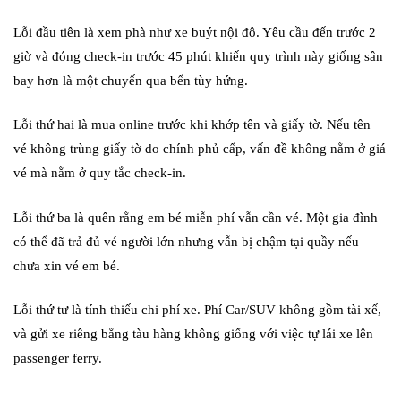
Lỗi đầu tiên là xem phà như xe buýt nội đô. Yêu cầu đến trước 2
giờ và đóng check-in trước 45 phút khiến quy trình này giống sân
bay hơn là một chuyến qua bến tùy hứng.
Lỗi thứ hai là mua online trước khi khớp tên và giấy tờ. Nếu tên
vé không trùng giấy tờ do chính phủ cấp, vấn đề không nằm ở giá
vé mà nằm ở quy tắc check-in.
Lỗi thứ ba là quên rằng em bé miễn phí vẫn cần vé. Một gia đình
có thể đã trả đủ vé người lớn nhưng vẫn bị chậm tại quầy nếu
chưa xin vé em bé.
Lỗi thứ tư là tính thiếu chi phí xe. Phí Car/SUV không gồm tài xế,
và gửi xe riêng bằng tàu hàng không giống với việc tự lái xe lên
passenger ferry.