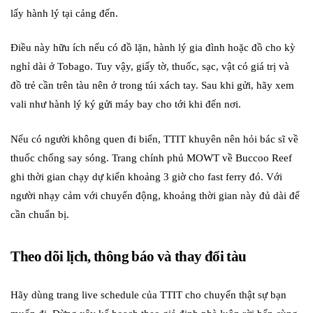
lấy hành lý tại cảng đến.
Điều này hữu ích nếu có đồ lặn, hành lý gia đình hoặc đồ cho kỳ
nghỉ dài ở Tobago. Tuy vậy, giấy tờ, thuốc, sạc, vật có giá trị và
đồ trẻ cần trên tàu nên ở trong túi xách tay. Sau khi gửi, hãy xem
vali như hành lý ký gửi máy bay cho tới khi đến nơi.
Nếu có người không quen đi biển, TTIT khuyên nên hỏi bác sĩ về
thuốc chống say sóng. Trang chính phủ MOWT về Buccoo Reef
ghi thời gian chạy dự kiến khoảng 3 giờ cho fast ferry đó. Với
người nhạy cảm với chuyển động, khoảng thời gian này đủ dài để
cần chuẩn bị.
Theo dõi lịch, thông báo và thay đổi tàu
Hãy dùng trang live schedule của TTIT cho chuyến thật sự bạn