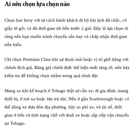
Ai nên chọn lựa chọn nào
Chọn fast ferry với tư cách hành khách đi bộ khi lịch đã chắc, có
giấy tờ gốc và đủ thời gian tới bến trước 2 giờ. Đây là lựa chọn rõ
ràng nếu bạn muốn tránh chuyển sân bay và chấp nhận thời gian
trên biển.
Chỉ chọn Premium Class khi sự thoải mái hoặc vị trí ghế đáng với
chênh lệch giá. Bảng giá chính thức thể hiện mức tăng rõ, nên hãy
kiểm tra để không chọn nhầm trong quá trình đặt.
Mang xe khi kế hoạch ở Tobago thật sự cần xe: đi gia đình, mang
thiết bị, ở nơi xa hoặc lưu trú dài. Nếu ở gần Scarborough hoặc có
thể dùng xe đưa đón địa phương, hãy so phí xe, vé tài xế, thời
gian ở bến và tình trạng chỗ với thuê xe hoặc sắp xếp vận chuyển
tại Tobago.