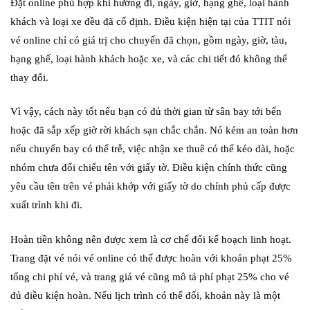
Đặt online phù hợp khi hướng đi, ngày, giờ, hạng ghế, loại hành
khách và loại xe đều đã cố định. Điều kiện hiện tại của TTIT nói
vé online chỉ có giá trị cho chuyến đã chọn, gồm ngày, giờ, tàu,
hạng ghế, loại hành khách hoặc xe, và các chi tiết đó không thể
thay đổi.
Vì vậy, cách này tốt nếu bạn có đủ thời gian từ sân bay tới bến
hoặc đã sắp xếp giờ rời khách sạn chắc chắn. Nó kém an toàn hơn
nếu chuyến bay có thể trễ, việc nhận xe thuê có thể kéo dài, hoặc
nhóm chưa đối chiếu tên với giấy tờ. Điều kiện chính thức cũng
yêu cầu tên trên vé phải khớp với giấy tờ do chính phủ cấp được
xuất trình khi đi.
Hoàn tiền không nên được xem là cơ chế đổi kế hoạch linh hoạt.
Trang đặt vé nói vé online có thể được hoàn với khoản phạt 25%
tổng chi phí vé, và trang giá vé cũng mô tả phí phạt 25% cho vé
đủ điều kiện hoàn. Nếu lịch trình có thể đổi, khoản này là một