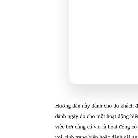
Hướng dẫn này dành cho du khách đan
dành ngày đó cho một hoạt động biể
việc bơi cùng cá voi là hoạt động có
voi, tình trạng biển hoặc đánh giá a