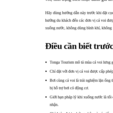
Hãy dùng hướng dẫn này trước khi đặt cọc 
hướng du khách đến các đơn vị cá voi được
xuống nước, không dùng bình khí, không rư
Điều cần biết trước
Tonga Tourism mô tả mùa cá voi lưng g
Chỉ đặt với đơn vị cá voi được cấp phép
Bơi cùng cá voi là trải nghiệm lặn ống
bị hỗ trợ bơi có động cơ.
Giới hạn pháp lý khi xuống nước là tối
nhận.