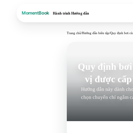
Hành trình
Hướng dẫn
Trang chủ
/
Hướng dẫn biên tập
/
Quy định bơi cù
Quy định bơi
vị được cấp
Hướng dẫn này dành cho 
chọn chuyến chỉ ngắm cá