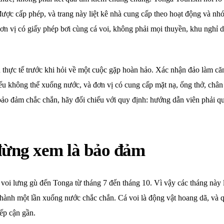
được cấp phép, và trang này liệt kê nhà cung cấp theo hoạt động và n
n vị có giấy phép bơi cùng cá voi, không phải mọi thuyền, khu nghỉ d
 thực tế trước khi hỏi về một cuộc gặp hoàn hảo. Xác nhận đảo làm că
ếu không thể xuống nước, và đơn vị có cung cấp mặt nạ, ống thở, chân v
o đảm chắc chắn, hãy đối chiếu với quy định: hướng dẫn viên phải quy
ừng xem là bảo đảm
á voi lưng gù đến Tonga từ tháng 7 đến tháng 10. Vì vậy các tháng này 
thành một lần xuống nước chắc chắn. Cá voi là động vật hoang dã, và
iếp cận gần.