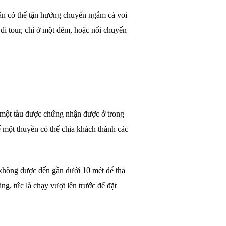
vẫn có thể tận hưởng chuyến ngắm cá voi
đi tour, chỉ ở một đêm, hoặc nối chuyến
từ một tàu được chứng nhận được ở trong
 một thuyền có thể chia khách thành các
không được đến gần dưới 10 mét để thả
ng, tức là chạy vượt lên trước để đặt