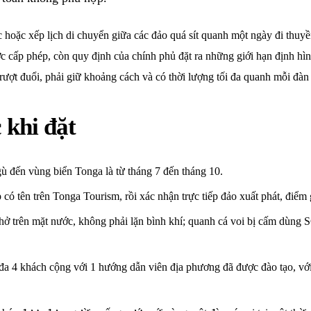
hoặc xếp lịch di chuyển giữa các đảo quá sít quanh một ngày đi thuyề
 cấp phép, còn quy định của chính phủ đặt ra những giới hạn định hìn
ợt đuổi, phải giữ khoảng cách và có thời lượng tối đa quanh mỗi đàn 
 khi đặt
ù đến vùng biển Tonga là từ tháng 7 đến tháng 10.
 có tên trên Tonga Tourism, rồi xác nhận trực tiếp đảo xuất phát, điểm
 thở trên mặt nước, không phải lặn bình khí; quanh cá voi bị cấm dùng
 đa 4 khách cộng với 1 hướng dẫn viên địa phương đã được đào tạo, vớ