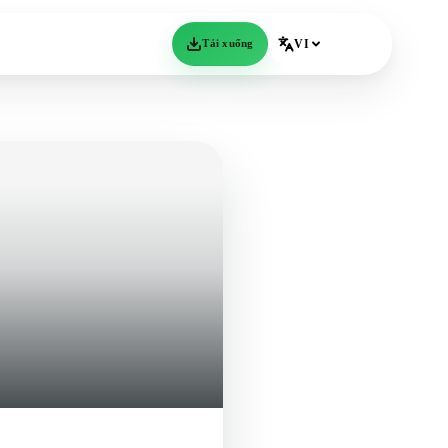
Tải xuống
VI