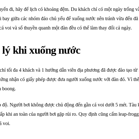
huyến đi, hãy để lịch có khoảng đệm. Du khách chỉ có một ngày trống 
ai bay giữa các nhóm đảo chủ yếu để xuống nước nên tránh vừa đến đã 
 cá voi và số thuyền quanh một đàn đều có thể làm thay đổi cả ngày.
 lý khi xuống nước
oi, chỉ tối đa 4 khách và 1 hướng dẫn viên địa phương đã được đào tạo 
chứng nhận có giấy phép được đưa người xuống nước với đàn đó. Vì thế
n boong.
p độ. Người bơi không được chủ động đến gần cá voi dưới 5 mét. Tàu 
ấp khi an toàn của người bơi gặp rủi ro. Quy định cũng cấm leap-froggi
á voi.