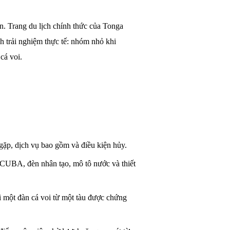
n. Trang du lịch chính thức của Tonga
h trải nghiệm thực tế: nhóm nhỏ khi
cá voi.
 gặp, dịch vụ bao gồm và điều kiện hủy.
 SCUBA, đèn nhân tạo, mô tô nước và thiết
i một đàn cá voi từ một tàu được chứng