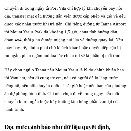
Chuyến đi trong ngày từ Port Vila chỉ hợp lý khi chuyến bay nội
địa, transfer mặt đất, hướng dẫn viên được cấp phép và giờ về đều
được xác nhận trước khi trả tiền. Chỉ riêng đường từ Tanna Airport
tới Mount Yasur Park đã khoảng 1,5 giờ, chưa tính hướng dẫn,
đoạn 4x4, thời gian ở mép miệng núi lửa và đường quay lại. Nếu
máy bay trễ, nhóm phải chờ khách khác hoặc quyền tiếp cận bị
rút ngắn, phần ngắm núi lửa lúc chiều tối sẽ là phần bị mất trước.
Hãy chọn ngủ ở Tanna nếu Mount Yasur là lý do chính khiến bạn
tới Vanuatu, nếu đi cùng trẻ em, nếu có người dễ lo lắng trước
tiếng nổ, nếu nối chuyến quốc tế sát giờ hoặc nếu bạn cần phương
án dự phòng bình tĩnh. Chỉ nên chọn đi về trong ngày nếu một
chuyến bị rút ngắn hoặc hủy không làm hỏng phần còn lại của
hành trình.
Đọc mức cảnh báo như dữ liệu quyết định,