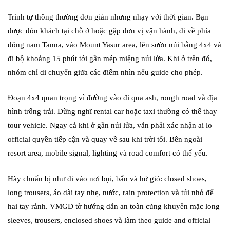
Trình tự thông thường đơn giản nhưng nhạy với thời gian. Bạn
được đón khách tại chỗ ở hoặc gặp đơn vị vận hành, đi về phía
đông nam Tanna, vào Mount Yasur area, lên sườn núi bằng 4x4 và
đi bộ khoảng 15 phút tới gần mép miệng núi lửa. Khi ở trên đó,
nhóm chỉ di chuyển giữa các điểm nhìn nếu guide cho phép.
Đoạn 4x4 quan trọng vì đường vào đi qua ash, rough road và địa
hình trống trải. Đừng nghĩ rental car hoặc taxi thường có thể thay
tour vehicle. Ngay cả khi ở gần núi lửa, vẫn phải xác nhận ai lo
official quyền tiếp cận và quay về sau khi trời tối. Bên ngoài
resort area, mobile signal, lighting và road comfort có thể yếu.
Hãy chuẩn bị như đi vào nơi bụi, bẩn và hở gió: closed shoes,
long trousers, áo dài tay nhẹ, nước, rain protection và túi nhỏ để
hai tay rảnh. VMGD tờ hướng dẫn an toàn cũng khuyên mặc long
sleeves, trousers, enclosed shoes và làm theo guide and official