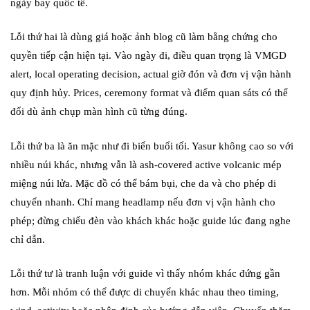
ngày bay quốc tế.
Lỗi thứ hai là dùng giá hoặc ảnh blog cũ làm bằng chứng cho
quyền tiếp cận hiện tại. Vào ngày đi, điều quan trọng là VMGD
alert, local operating decision, actual giờ đón và đơn vị vận hành
quy định hủy. Prices, ceremony format và điểm quan sáts có thể
đổi dù ảnh chụp màn hình cũ từng đúng.
Lỗi thứ ba là ăn mặc như đi biển buổi tối. Yasur không cao so với
nhiều núi khác, nhưng vẫn là ash-covered active volcanic mép
miệng núi lửa. Mặc đồ có thể bám bụi, che da và cho phép di
chuyển nhanh. Chỉ mang headlamp nếu đơn vị vận hành cho
phép; đừng chiếu đèn vào khách khác hoặc guide lúc đang nghe
chỉ dẫn.
Lỗi thứ tư là tranh luận với guide vì thấy nhóm khác đứng gần
hơn. Mỗi nhóm có thể được di chuyển khác nhau theo timing,