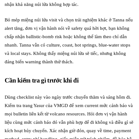
nhận khả năng núi lửa không hợp tác.
Bỏ mép miệng núi lửa visit và chọn trải nghiệm khác ở Tanna nếu
alert tăng, đơn vị vận hành nói về safety quá hời hợt, bạn không
chấp nhận ballistic-bomb risk hoặc không thể làm theo chỉ dẫn
nhanh. Tanna vẫn có culture, coast, hot springs, blue-water stops
và local stays. Không thấy miệng núi lửa sẽ tiếc, nhưng không
đáng biến warning thành thử thách.
Cần kiểm tra gì trước khi đi
Dùng checklist này vào ngày trước chuyến thăm và sáng hôm đi.
Kiểm tra trang Yasur của VMGD để xem current mức cảnh báo và
mọi bulletin liên kết từ volcano resources. Hỏi đơn vị vận hành
liệu cùng mức cảnh báo đó vẫn phù hợp để đi không và điều gì sẽ
kích hoạt hủy chuyến. Xác nhận giờ đón, quay về time, payment
method, entry phí handling, giấy miễn trừ trách nhiệm, đồ bảo hộ