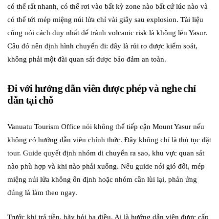
có thể rất nhanh, có thể rơi vào bất kỳ zone nào bất cứ lúc nào và
có thể tới mép miệng núi lửa chỉ vài giây sau explosion. Tài liệu
cũng nói cách duy nhất để tránh volcanic risk là không lên Yasur.
Câu đó nên định hình chuyến đi: đây là rủi ro được kiểm soát,
không phải một đài quan sát được bảo đảm an toàn.
Đi với hướng dẫn viên được phép và nghe chỉ
dẫn tại chỗ
Vanuatu Tourism Office nói không thể tiếp cận Mount Yasur nếu
không có hướng dẫn viên chính thức. Đây không chỉ là thủ tục đặt
tour. Guide quyết định nhóm di chuyển ra sao, khu vực quan sát
nào phù hợp và khi nào phải xuống. Nếu guide nói gió đổi, mép
miệng núi lửa không ổn định hoặc nhóm cần lùi lại, phản ứng
đúng là làm theo ngay.
Trước khi trả tiền, hãy hỏi ba điều. Ai là hướng dẫn viên được cấp