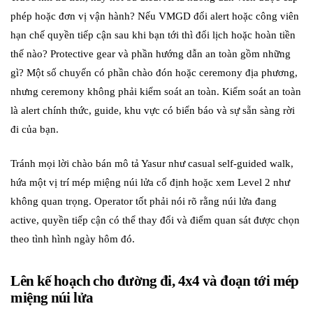
phép hoặc đơn vị vận hành? Nếu VMGD đổi alert hoặc công viên
hạn chế quyền tiếp cận sau khi bạn tới thì đổi lịch hoặc hoàn tiền
thế nào? Protective gear và phần hướng dẫn an toàn gồm những
gì? Một số chuyến có phần chào đón hoặc ceremony địa phương,
nhưng ceremony không phải kiểm soát an toàn. Kiểm soát an toàn
là alert chính thức, guide, khu vực có biển báo và sự sẵn sàng rời
đi của bạn.
Tránh mọi lời chào bán mô tả Yasur như casual self-guided walk,
hứa một vị trí mép miệng núi lửa cố định hoặc xem Level 2 như
không quan trọng. Operator tốt phải nói rõ rằng núi lửa đang
active, quyền tiếp cận có thể thay đổi và điểm quan sát được chọn
theo tình hình ngày hôm đó.
Lên kế hoạch cho đường đi, 4x4 và đoạn tới mép
miệng núi lửa