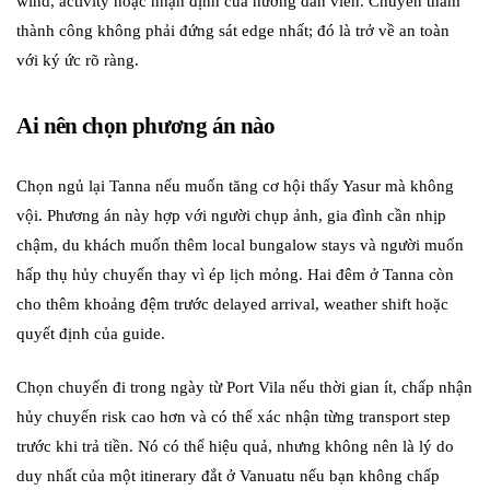
wind, activity hoặc nhận định của hướng dẫn viên. Chuyến thăm
thành công không phải đứng sát edge nhất; đó là trở về an toàn
với ký ức rõ ràng.
Ai nên chọn phương án nào
Chọn ngủ lại Tanna nếu muốn tăng cơ hội thấy Yasur mà không
vội. Phương án này hợp với người chụp ảnh, gia đình cần nhịp
chậm, du khách muốn thêm local bungalow stays và người muốn
hấp thụ hủy chuyến thay vì ép lịch mỏng. Hai đêm ở Tanna còn
cho thêm khoảng đệm trước delayed arrival, weather shift hoặc
quyết định của guide.
Chọn chuyến đi trong ngày từ Port Vila nếu thời gian ít, chấp nhận
hủy chuyến risk cao hơn và có thể xác nhận từng transport step
trước khi trả tiền. Nó có thể hiệu quả, nhưng không nên là lý do
duy nhất của một itinerary đắt ở Vanuatu nếu bạn không chấp