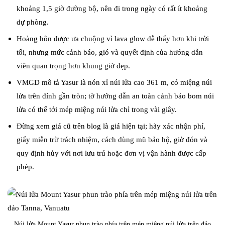
khoảng 1,5 giờ đường bộ, nên đi trong ngày có rất ít khoảng
dự phòng.
Hoàng hôn được ưa chuộng vì lava glow dễ thấy hơn khi trời
tối, nhưng mức cảnh báo, gió và quyết định của hướng dẫn
viên quan trọng hơn khung giờ đẹp.
VMGD mô tả Yasur là nón xỉ núi lửa cao 361 m, có miệng núi
lửa trên đỉnh gần tròn; tờ hướng dẫn an toàn cảnh báo bom núi
lửa có thể tới mép miệng núi lửa chỉ trong vài giây.
Đừng xem giá cũ trên blog là giá hiện tại; hãy xác nhận phí,
giấy miễn trừ trách nhiệm, cách dùng mũ bảo hộ, giờ đón và
quy định hủy với nơi lưu trú hoặc đơn vị vận hành được cấp
phép.
Núi lửa Mount Yasur phun trào phía trên mép miệng núi lửa trên đảo