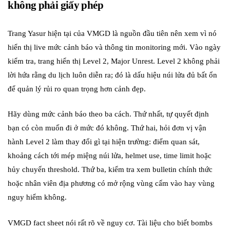
không phải giấy phép
Trang Yasur hiện tại của VMGD là nguồn đầu tiên nên xem vì nó
hiển thị live mức cảnh báo và thông tin monitoring mới. Vào ngày
kiểm tra, trang hiển thị Level 2, Major Unrest. Level 2 không phải
lời hứa rằng du lịch luôn diễn ra; đó là dấu hiệu núi lửa đủ bất ổn
để quản lý rủi ro quan trọng hơn cảnh đẹp.
Hãy dùng mức cảnh báo theo ba cách. Thứ nhất, tự quyết định
bạn có còn muốn đi ở mức đó không. Thứ hai, hỏi đơn vị vận
hành Level 2 làm thay đổi gì tại hiện trường: điểm quan sát,
khoảng cách tới mép miệng núi lửa, helmet use, time limit hoặc
hủy chuyến threshold. Thứ ba, kiểm tra xem bulletin chính thức
hoặc nhân viên địa phương có mở rộng vùng cấm vào hay vùng
nguy hiểm không.
VMGD fact sheet nói rất rõ về nguy cơ. Tài liệu cho biết bombs