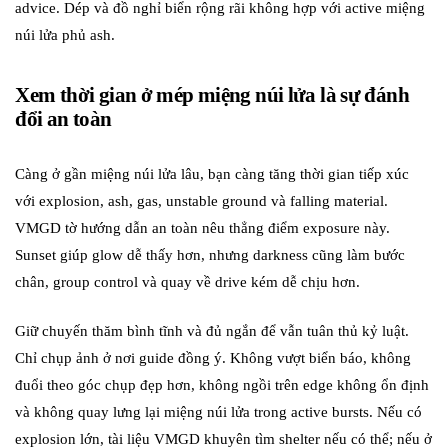
advice. Dép và đồ nghỉ biển rộng rãi không hợp với active miệng
núi lửa phủ ash.
Xem thời gian ở mép miệng núi lửa là sự đánh
đổi an toàn
Càng ở gần miệng núi lửa lâu, bạn càng tăng thời gian tiếp xúc
với explosion, ash, gas, unstable ground và falling material.
VMGD tờ hướng dẫn an toàn nêu thẳng điểm exposure này.
Sunset giúp glow dễ thấy hơn, nhưng darkness cũng làm bước
chân, group control và quay về drive kém dễ chịu hơn.
Giữ chuyến thăm bình tĩnh và đủ ngắn để vẫn tuân thủ kỷ luật.
Chỉ chụp ảnh ở nơi guide đồng ý. Không vượt biển báo, không
đuổi theo góc chụp đẹp hơn, không ngồi trên edge không ổn định
và không quay lưng lại miệng núi lửa trong active bursts. Nếu có
explosion lớn, tài liệu VMGD khuyên tìm shelter nếu có thể; nếu ở