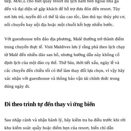
tiếp. MACL cho biết quầy resort du lịch nằm bên ngoài nhà ga
đến và đại diện sẽ gặp khách để hỗ trợ đưa đón đến resort. Tùy
nơi lưu trú, tuyến đó có thể là tàu cao tốc, làm thủ tục thủy phi cơ,
nối chuyến bay nội địa hoặc một chuỗi kết hợp nhiều bước.
Với guesthouse trên đảo địa phương, Malé thường trở thành điểm
trung chuyển thực tế. Visit Maldives lưu ý rằng phà theo lịch chạy
từ Malé đến nhiều đảo san hô, nhưng hướng dẫn này không cố
định lịch của một đảo cụ thể. Thứ Sáu, thời tiết xấu, ngày lễ và
các chuyến đến chiều tối có thể làm thay đổi lựa chọn, vì vậy hãy
xác nhận với guesthouse và thông báo vận tải chính thức trong
đúng ngày đi.
Đi theo trình tự đến thay vì ứng biến
Sau nhập cảnh và nhận hành lý, hãy kiểm tra ba điều trước khi rời
khu kiểm soát: quầy hoặc điểm hẹn của resort, biển chỉ dẫn