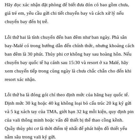
Hãy đọc xác nhận đặt phòng để biết đưa đón có bao gồm chưa,
giá trẻ em, yêu cầu gửi chi tiết chuyến bay và cách xử lý nếu
chuyến bay đến bị trễ.
Lỗi thứ hai là tính chuyến đến ban đêm như ban ngày. Phà sân
bay-Malé có trong hướng dẫn đến chính thức, nhưng khoảng cách
ban đêm là 30 phút. Thủy phi cơ không bay sau hoàng hôn. Nếu
chuyến bay quốc tế hạ cánh sau 15:30 và resort ở xa Malé, hãy
xem chuyển tiếp trong cùng ngày là chưa chắc chắn cho đến khi
resort xác nhận.
Lỗi thứ ba là đóng gói chỉ theo định mức của hãng bay quốc tế.
Định mức 30 kg hoặc 40 kg không loại bỏ cấu trúc 20 kg ký gửi
và 5 kg xách tay của TMA, giới hạn 32 kg mỗi kiện, quy định pin
của vali thông minh hoặc vấn đề thiết bị thể thao cồng kềnh.
Quầy thủy phi cơ là thời điểm tệ nhất để phát hiện đồ thiết yếu
nằm sâu trong vali ký gửi.