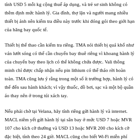
tính USD 5 mỗi kg cộng thuế áp dụng, và trẻ sơ sinh không có
thêm định mức hành lý. Gia đình, thợ lặn và người mang nhiều
thiết bị ảnh nên kiểm tra điều này trước khi đóng gói theo giới hạn
của hãng bay quốc tế.
Thiết bị thể thao cần kiểm tra riêng. TMA nói thiết bị quá khổ như
ván lướt sóng có thể cần chuyến bay thuê riêng vì khoang hành lý
của chuyến bay theo lịch có thể không chứa được. Vali thông
minh chỉ được chấp nhận nếu pin lithium có thể tháo rời hoàn
toàn. TMA cũng lưu ý rằng trong một số ít trường hợp, hành lý có
thể đến sau hành khách; vì vậy thuốc, đồ bơi, sạc và một bộ quần
áo thay nên ở trong túi xách tay.
Nếu phải chờ tại Velana, hãy tính riêng gửi hành lý và internet.
MACL niêm yết gửi hành lý tại sân bay ở mức USD 7 hoặc MVR
107 cho kích cỡ thường và USD 13 hoặc MVR 200 cho kích cỡ
đặc biệt, tính theo 24 giờ. MACL cũng cho biết Wi-Fi miễn phí