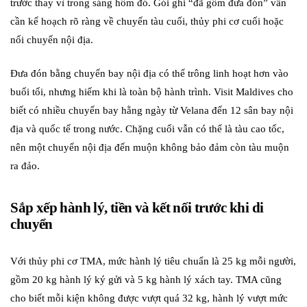
trước thay vì trong sáng hôm đó. Gói ghi “đã gồm đưa đón” vẫn
cần kế hoạch rõ ràng về chuyến tàu cuối, thủy phi cơ cuối hoặc
nối chuyến nội địa.
Đưa đón bằng chuyến bay nội địa có thể trông linh hoạt hơn vào
buổi tối, nhưng hiếm khi là toàn bộ hành trình. Visit Maldives cho
biết có nhiều chuyến bay hằng ngày từ Velana đến 12 sân bay nội
địa và quốc tế trong nước. Chặng cuối vẫn có thể là tàu cao tốc,
nên một chuyến nội địa đến muộn không bảo đảm còn tàu muộn
ra đảo.
Sắp xếp hành lý, tiền và kết nối trước khi di
chuyển
Với thủy phi cơ TMA, mức hành lý tiêu chuẩn là 25 kg mỗi người,
gồm 20 kg hành lý ký gửi và 5 kg hành lý xách tay. TMA cũng
cho biết mỗi kiện không được vượt quá 32 kg, hành lý vượt mức