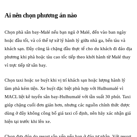
Ai nên chọn phương án nào
Chọn phà sân bay-Malé nếu bạn ngủ ở Malé, đến vào ban ngày
hoặc đầu tối, và có thể tự xử lý hành lý giữa nhà ga, bến tàu và
khách sạn. Đây cũng là chặng đầu thực tế cho du khách đi đảo địa
phương khi phà hoặc tàu cao tốc tiếp theo khởi hành từ Malé thay
vì trực tiếp từ sân bay.
Chọn taxi hoặc xe buýt khi vị trí khách sạn hoặc lượng hành lý
làm phà kém tiện. Xe buýt đặc biệt phù hợp với Hulhumalé vì
MACL liệt kê tuyến sân bay-Hulhumalé với tần suất 30 phút. Taxi
giúp chặng cuối đơn giản hơn, nhưng các nguồn chính thức được
dùng ở đây không công bố giá taxi cố định, nên hãy xác nhận giá
hiện tại trước khi lên xe.
Chọn đưa đón do resort sắp xếp nếu bạn ở đảo tư nhân. Với resort