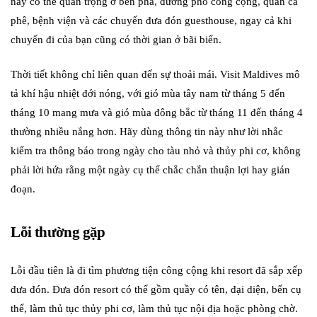
này có thể quan trọng ở bến phà, đường phố công cộng, quán cà
phê, bệnh viện và các chuyến đưa đón guesthouse, ngay cả khi
chuyến đi của bạn cũng có thời gian ở bãi biển.
Thời tiết không chỉ liên quan đến sự thoải mái. Visit Maldives mô
tả khí hậu nhiệt đới nóng, với gió mùa tây nam từ tháng 5 đến
tháng 10 mang mưa và gió mùa đông bắc từ tháng 11 đến tháng 4
thường nhiều nắng hơn. Hãy dùng thông tin này như lời nhắc
kiểm tra thông báo trong ngày cho tàu nhỏ và thủy phi cơ, không
phải lời hứa rằng một ngày cụ thể chắc chắn thuận lợi hay gián
đoạn.
Lỗi thường gặp
Lỗi đầu tiên là đi tìm phương tiện công cộng khi resort đã sắp xếp
đưa đón. Đưa đón resort có thể gồm quầy có tên, đại diện, bến cụ
thể, làm thủ tục thủy phi cơ, làm thủ tục nội địa hoặc phòng chờ.