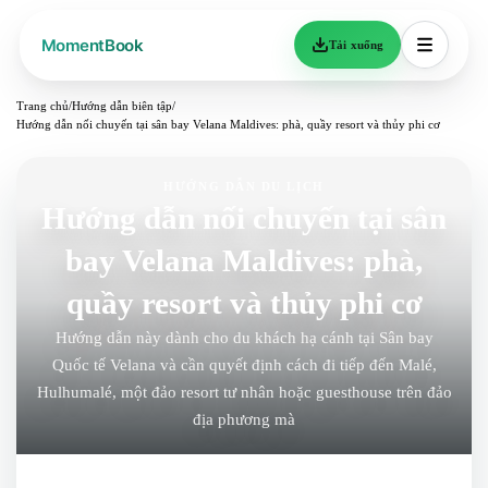
Tải xuống
Trang chủ
/
Hướng dẫn biên tập
/
Hướng dẫn nối chuyến tại sân bay Velana Maldives: phà, quầy resort và thủy phi cơ
HƯỚNG DẪN DU LỊCH
Hướng dẫn nối chuyến tại sân
bay Velana Maldives: phà,
quầy resort và thủy phi cơ
Hướng dẫn này dành cho du khách hạ cánh tại Sân bay
Quốc tế Velana và cần quyết định cách đi tiếp đến Malé,
Hulhumalé, một đảo resort tư nhân hoặc guesthouse trên đảo
địa phương mà