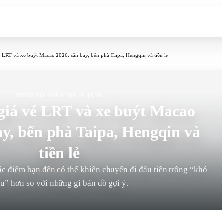
 LRT và xe buýt Macao 2026: sân bay, bến phà Taipa, Hengqin và tiền lẻ
HƯỚNG DẪN DU LỊCH
iá vé LRT và xe buýt Macao
ay, bến phà Taipa, Hengqin và
tiền lẻ
 điểm bạn đến có thể khiến chuyến đi đầu tiên trông “khó
ểu” hơn so với những gì bản đồ gợi ý.