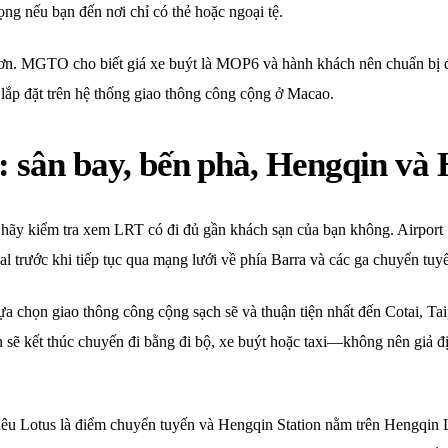
ng nếu bạn đến nơi chỉ có thẻ hoặc ngoại tệ.
ơn. MGTO cho biết giá xe buýt là MOP6 và hành khách nên chuẩn bị đủ
c lắp đặt trên hệ thống giao thông công cộng ở Macao.
n: sân bay, bến phà, Hengqin v
n hãy kiểm tra xem LRT có đi đủ gần khách sạn của bạn không. Airport 
l trước khi tiếp tục qua mạng lưới về phía Barra và các ga chuyển tuy
a chọn giao thông công cộng sạch sẽ và thuận tiện nhất đến Cotai, Ta
ạn sẽ kết thúc chuyến đi bằng đi bộ, xe buýt hoặc taxi—không nên giả 
êu Lotus là điểm chuyển tuyến và Hengqin Station nằm trên Hengqin 