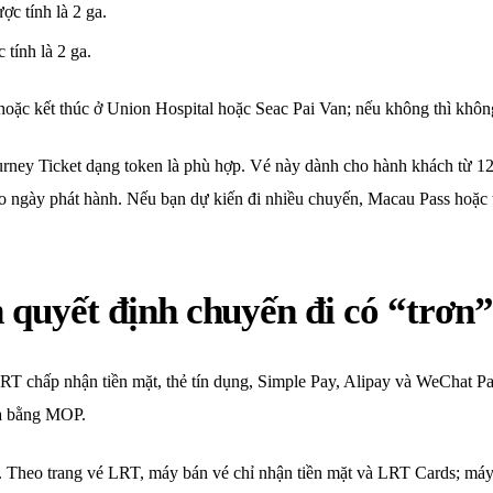
c tính là 2 ga.
tính là 2 ga.
hoặc kết thúc ở Union Hospital hoặc Seac Pai Van; nếu không thì không
ney Ticket dạng token là phù hợp. Vé này dành cho hành khách từ 12 t
ào ngày phát hành. Nếu bạn dự kiến đi nhiều chuyến, Macau Pass hoặc t
 quyết định chuyến đi có “trơn
 LRT chấp nhận tiền mặt, thẻ tín dụng, Simple Pay, Alipay và WeChat
hừa bằng MOP.
. Theo trang vé LRT, máy bán vé chỉ nhận tiền mặt và LRT Cards; máy 