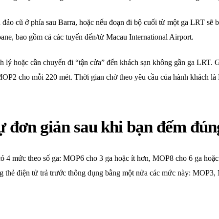
đảo cũ ở phía sau Barra, hoặc nếu đoạn đi bộ cuối từ một ga LRT sẽ b
ane, bao gồm cả các tuyến đến/từ Macau International Airport.
h lý hoặc cần chuyến đi “tận cửa” đến khách sạn không gần ga LRT. G
 MOP2 cho mỗi 220 mét. Thời gian chờ theo yêu cầu của hành khách là
ự đơn giản sau khi bạn đếm đún
có 4 mức theo số ga: MOP6 cho 3 ga hoặc ít hơn, MOP8 cho 6 ga hoặc 
ng thẻ điện tử trả trước thông dụng bằng một nửa các mức này: MO