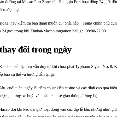
làn đường tại Macao Port Zone của Hengqin Port hoạt động 24 giờ; đồ
iểm/độc hại.
dge, hãy kiểm tra bạn đang muốn đi “phía nào”. Trang chính phủ cũ
à 24 giờ, trong khi Zhuhai-Macao migration hall ghi 08:00-22:00.
 thay đổi trong ngày
n LRT cho biết dịch vụ vẫn duy trì khi chưa phát Typhoon Signal No. 8.
p bão cụ thể và hướng dẫn tại ga.
áu, cuối tuần, ngày lễ, đêm có sự kiện casino và các đỉnh cao qua bi
ược”, nhưng xe buýt vẫn phải chia sẻ giao thông đường bộ.
 Macao đôi khi kéo dài giờ hoạt động vào các dịp lễ lớn, nhưng những 