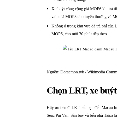
Xe buýt công cộng giá MOP6 khi trả tiền
value là MOP3 cho tuyến thường và M
Không ở trong khu vực đã trả phí của 
MOP6, cho mỗi 30 phút tiếp theo.
Nguồn: Doraemon.tvb / Wikimedia Comm
Chọn LRT, xe buýt 
Hãy ưu tiên đi LRT nếu bạn đến Macau Inte
Seac Pai Van. Sân bay và bến phà Taipa là