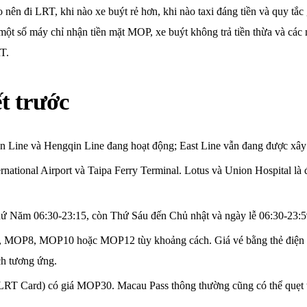
nên đi LRT, khi nào xe buýt rẻ hơn, khi nào taxi đáng tiền và quy tắc
 một số máy chỉ nhận tiền mặt MOP, xe buýt không trả tiền thừa và c
T.
t trước
n Line và Hengqin Line đang hoạt động; East Line vẫn đang được xây
ernational Airport và Taipa Ferry Terminal. Lotus và Union Hospital 
 Năm 06:30-23:15, còn Thứ Sáu đến Chủ nhật và ngày lễ 06:30-23:5
, MOP8, MOP10 hoặc MOP12 tùy khoảng cách. Giá vé bằng thẻ điện 
h tương ứng.
RT Card) có giá MOP30. Macau Pass thông thường cũng có thể quẹt 