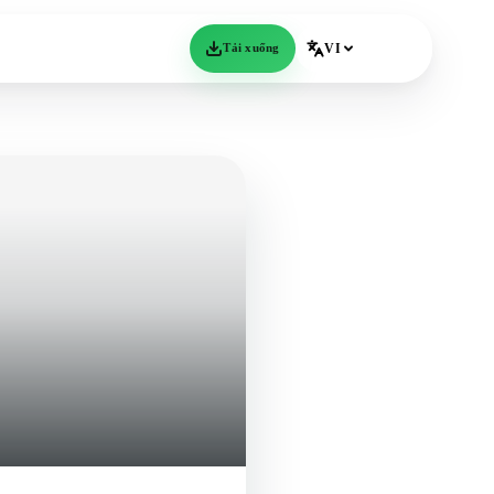
Tải xuống
VI