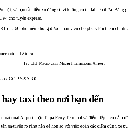
 mặt, và bạn cần tiền xu đúng số vì không có trả lại tiền thừa. Bảng gi
OP4 cho tuyến express.
LRT quá 60 phút nếu không được nhân viên cho phép. Phí thêm chính là
Tàu LRT Macao cạnh Macau International Airport
ons, CC BY-SA 3.0.
hay taxi theo nơi bạn đến
rnational Airport hoặc Taipa Ferry Terminal và điểm tiếp theo nằm ở 
 tên ga/tuyến rõ ràng nên dễ hơn so với việc đoán các điểm dừng xe b