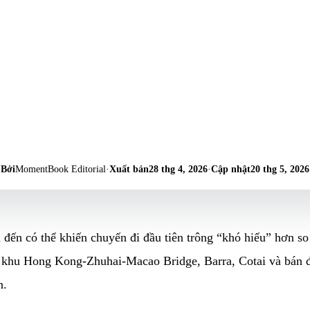
Bởi
MomentBook Editorial
·
Xuất bản
28 thg 4, 2026
·
Cập nhật
20 thg 5, 2026
ến có thể khiến chuyến đi đầu tiên trông “khó hiểu” hơn so 
, khu Hong Kong-Zhuhai-Macao Bridge, Barra, Cotai và bán 
n.