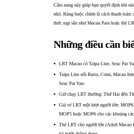
Cẩm nang này giúp bạn quyết định khi nào 
nhỏ. Ràng buộc chính là cách thanh toán:
thức nạp sẵn như Macau Pass hoặc thẻ LR
Những điều cần biế
LRT Macao có Taipa Line, Seac Pai Va
Taipa Line nối Barra, Cotai, Macau Int
Seac Pai Van.
Giờ chạy LRT thường: Thứ Hai đến Thứ
Giá vé LRT một lượt người lớn: MOP6
MOP5 hoặc MOP6 cho các khoảng các
Thẻ LRT cho người lớn (Adult Macao L
trả trước thông dụng.