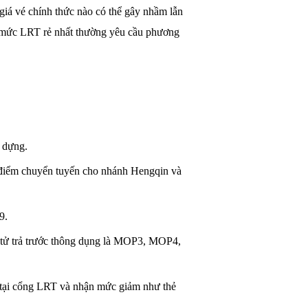
 giá vé chính thức nào có thể gây nhầm lẫn
ác mức LRT rẻ nhất thường yêu cầu phương
 dựng.
là điểm chuyển tuyến cho nhánh Hengqin và
9.
tử trả trước thông dụng là MOP3, MOP4,
tại cổng LRT và nhận mức giảm như thẻ