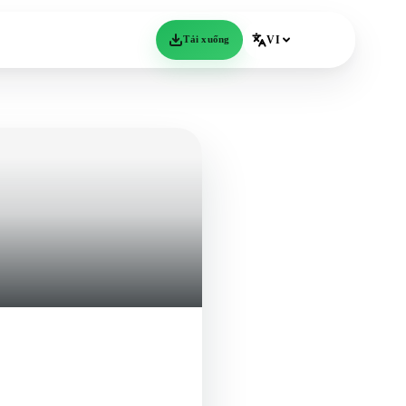
Tải xuống
VI