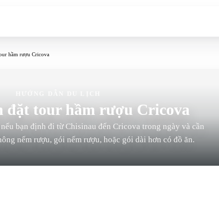
our hầm rượu Cricova
HƯỚNG DẪN DU LỊCH
 đặt tour hầm rượu Cricova
ếu bạn định đi từ Chisinau đến Cricova trong ngày và cần
hông nếm rượu, gói nếm rượu, hoặc gói dài hơn có đồ ăn.