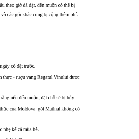
ầu theo giờ đã đặt, đến muộn có thể bị
và các gói khác cũng bị cộng thêm phí.
ngày có đặt trước.
m thực - rượu vang Regatul Vinului được
i rằng nếu đến muộn, đặt chỗ sẽ bị hủy.
 thức của Moldova, gói Matinal không có
c nhẹ kể cả mùa hè.