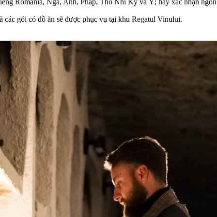
 tiếng Romania, Nga, Anh, Pháp, Thổ Nhĩ Kỳ và Ý; hãy xác nhận ngôn 
các gói có đồ ăn sẽ được phục vụ tại khu Regatul Vinului.