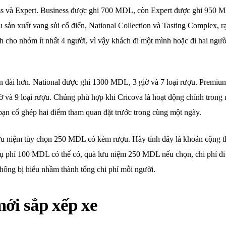
ss và Expert. Business được ghi 700 MDL, còn Expert được ghi 950 MD
u sản xuất vang sủi cổ điển, National Collection và Tasting Complex,
h cho nhóm ít nhất 4 người, vì vậy khách đi một mình hoặc đi hai ngư
họn dài hơn. National được ghi 1300 MDL, 3 giờ và 7 loại rượu. Premi
iờ và 9 loại rượu. Chúng phù hợp khi Cricova là hoạt động chính tron
bạn cố ghép hai điểm tham quan đặt trước trong cùng một ngày.
u niệm tùy chọn 250 MDL có kèm rượu. Hãy tính đây là khoản cộng th
phụ phí 100 MDL có thể có, quà lưu niệm 250 MDL nếu chọn, chi phí đi 
 không bị hiểu nhầm thành tổng chi phí mỗi người.
mới sắp xếp xe