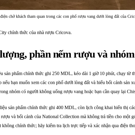
điện chở khách tham quan trong các con phố rượu vang dưới lòng đất của Cri
ty chính thức của nhà rượu Cricova.
i lượng, phần nếm rượu và nhóm
ệu sản phẩm chính thức ghi 250 MDL, kéo dài 1 giờ 10 phút, chạy từ t
 nếu bạn muốn xem các con phố dưới lòng đất và hiểu bối cảnh sản x
trong nhóm có người không uống rượu vang hoặc bạn cần quay lại Chis
liệu sản phẩm chính thức ghi 400 MDL, còn lịch công khai hiển thị cá
ợu và bối cảnh của National Collection mà không trả tiền cho một gói
không chính thức; hãy kiểm tra lịch trực tiếp và xác nhận qua điện tho