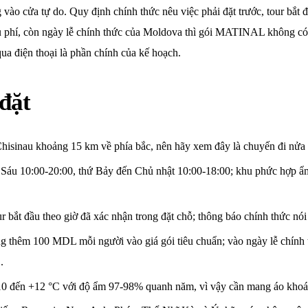
ào cửa tự do. Quy định chính thức nêu việc phải đặt trước, tour bắt đ
hụ phí, còn ngày lễ chính thức của Moldova thì gói MATINAL không có 
 qua điện thoại là phần chính của kế hoạch.
 đặt
 Chisinau khoảng 15 km về phía bắc, nên hãy xem đây là chuyến đi nửa 
hứ Sáu 10:00-20:00, thứ Bảy đến Chủ nhật 10:00-18:00; khu phức hợp ẩ
ur bắt đầu theo giờ đã xác nhận trong đặt chỗ; thông báo chính thức nó
ng thêm 100 MDL mỗi người vào giá gói tiêu chuẩn; vào ngày lễ chính
.
0 đến +12 °C với độ ẩm 97-98% quanh năm, vì vậy cần mang áo khoá