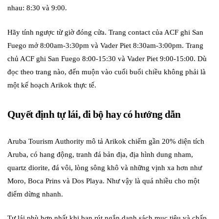
nhau: 8:30 và 9:00.
Hãy tính ngược từ giờ đóng cửa. Trang contact của ACF ghi San
Fuego mở 8:00am-3:30pm và Vader Piet 8:30am-3:00pm. Trang
chủ ACF ghi San Fuego 8:00-15:30 và Vader Piet 9:00-15:00. Dù
đọc theo trang nào, đến muộn vào cuối buổi chiều không phải là
một kế hoạch Arikok thực tế.
Quyết định tự lái, đi bộ hay có hướng dẫn
Aruba Tourism Authority mô tả Arikok chiếm gần 20% diện tích
Aruba, có hang động, tranh đá bản địa, địa hình dung nham,
quartz diorite, đá vôi, lòng sông khô và những vịnh xa hơn như
Moro, Boca Prins và Dos Playa. Như vậy là quá nhiều cho một
điểm dừng nhanh.
Tự lái phù hợp nhất khi bạn rút ngắn danh sách mục tiêu và chấp