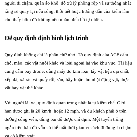
người đi chậm, quần áo khô, đồ xử lý phồng rộp và sự thống nhất
rằng sẽ quay lại nếu sóng, thời tiết hoặc hướng dẫn của kiểm lâm
cho thấy hôm đó không nên nhắm đến hồ tự nhiên.
Để quy định định hình lịch trình
Quy định không chỉ là phần chữ nhỏ. Tờ quy định của ACF cấm
chó, mèo, các vật nuôi khác và loài ngoại lai vào khu vực. Tài liệu
cũng cấm bay drone, dùng máy dò kim loại, lấy vật liệu địa chất,
xếp đá, xả rác và quấy rối, săn, bẫy hoặc thu nhặt động vật, thực
vật hay vật thể khác.
Với người lái xe, quy định quan trọng nhất là tự kiềm chế. Giới
hạn được ghi là 20 km/h, hoặc 12 mph, và du khách phải ở trên
đường công viên, dùng bãi đỗ được chỉ định. Một tuyến trông
ngắn trên bản đồ vẫn có thể mất thời gian vì cách đi đúng là chậm
và có kiểm soát.