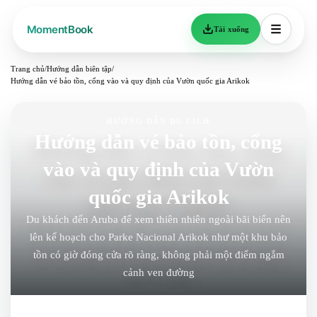
Tải xuống
Trang chủ
/
Hướng dẫn biên tập
/
Hướng dẫn vé bảo tồn, cổng vào và quy định của Vườn quốc gia Arikok
HƯỚNG DẪN DU LỊCH
Hướng dẫn vé bảo tồn, cổng
vào và quy định của Vườn
quốc gia Arikok
Du khách đến Aruba để xem thiên nhiên ngoài bãi biển nên
lên kế hoạch cho Parke Nacional Arikok như một khu bảo
tồn có giờ đóng cửa rõ ràng, không phải một điểm ngắm
cảnh ven đường