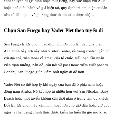
chốt chuyến đi gia đình hoặc tour riêng, hãy xác nhận với ACF
hoặc nhà điều hành về giá hiện tại, quy định trẻ em, diện cư dân
nếu có liên quan và phương thức thanh toán được nhận.
Chọn San Fuego hay Vader Piet theo tuyến đi
San Fuego là lựa chọn mặc định tốt hơn cho lần đầu ghé thăm.
ACF trình bày nơi này như Visitor Center, và trang contact gắn nó
với địa chỉ, điện thoại và email của tổ chức. Nếu bạn cần nhân
viên định hướng, bản đồ, câu hỏi về pass hoặc điểm xuất phát đi
Conchi, San Fuego giúp kiểm soát ngày đi dễ hơn.
Vader Piet có thể hợp lý khi ngày của bạn đã ở phía nam hoặc
đông nam Aruba. Nó kết hợp tự nhiên hơn với San Nicolas, Baby
Beach hoặc một tuyến không cần thời gian ở trung tâm du khách.
Đổi lại, lựa chọn này kém linh hoạt hơn cho giờ đầu hoặc giờ cuối
ngày, vì hai trang chính thức được kiểm tra hiển thị giờ mở khác