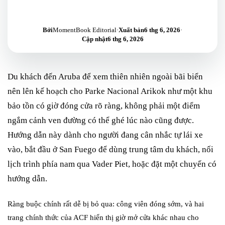
Bởi
MomentBook Editorial
·
Xuất bản
6 thg 6, 2026
·
Cập nhật
6 thg 6, 2026
Du khách đến Aruba để xem thiên nhiên ngoài bãi biển
nên lên kế hoạch cho Parke Nacional Arikok như một khu
bảo tồn có giờ đóng cửa rõ ràng, không phải một điểm
ngắm cảnh ven đường có thể ghé lúc nào cũng được.
Hướng dẫn này dành cho người đang cân nhắc tự lái xe
vào, bắt đầu ở San Fuego để dùng trung tâm du khách, nối
lịch trình phía nam qua Vader Piet, hoặc đặt một chuyến có
hướng dẫn.
Ràng buộc chính rất dễ bị bỏ qua: công viên đóng sớm, và hai
trang chính thức của ACF hiển thị giờ mở cửa khác nhau cho