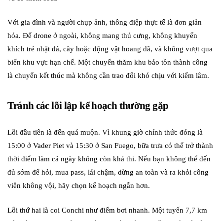
Với gia đình và người chụp ảnh, thông điệp thực tế là đơn giản
hóa. Để drone ở ngoài, không mang thú cưng, không khuyến
khích trẻ nhặt đá, cây hoặc động vật hoang dã, và không vượt qua
biển khu vực hạn chế. Một chuyến thăm khu bảo tồn thành công
là chuyến kết thúc mà không cần trao đổi khó chịu với kiểm lâm.
Tránh các lỗi lập kế hoạch thường gặp
Lỗi đầu tiên là đến quá muộn. Vì khung giờ chính thức đóng là
15:00 ở Vader Piet và 15:30 ở San Fuego, bữa trưa có thể trở thành
thời điểm làm cả ngày không còn khả thi. Nếu bạn không thể đến
đủ sớm để hỏi, mua pass, lái chậm, dừng an toàn và ra khỏi công
viên không vội, hãy chọn kế hoạch ngắn hơn.
Lỗi thứ hai là coi Conchi như điểm bơi nhanh. Một tuyến 7,7 km