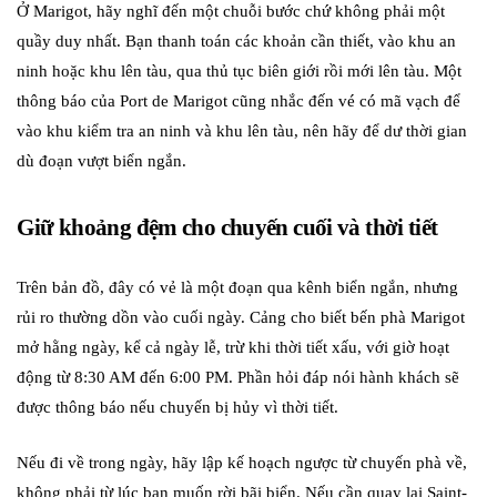
Ở Marigot, hãy nghĩ đến một chuỗi bước chứ không phải một
quầy duy nhất. Bạn thanh toán các khoản cần thiết, vào khu an
ninh hoặc khu lên tàu, qua thủ tục biên giới rồi mới lên tàu. Một
thông báo của Port de Marigot cũng nhắc đến vé có mã vạch để
vào khu kiểm tra an ninh và khu lên tàu, nên hãy để dư thời gian
dù đoạn vượt biển ngắn.
Giữ khoảng đệm cho chuyến cuối và thời tiết
Trên bản đồ, đây có vẻ là một đoạn qua kênh biển ngắn, nhưng
rủi ro thường dồn vào cuối ngày. Cảng cho biết bến phà Marigot
mở hằng ngày, kể cả ngày lễ, trừ khi thời tiết xấu, với giờ hoạt
động từ 8:30 AM đến 6:00 PM. Phần hỏi đáp nói hành khách sẽ
được thông báo nếu chuyến bị hủy vì thời tiết.
Nếu đi về trong ngày, hãy lập kế hoạch ngược từ chuyến phà về,
không phải từ lúc bạn muốn rời bãi biển. Nếu cần quay lại Saint-