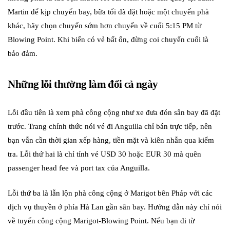
Martin để kịp chuyến bay, bữa tối đã đặt hoặc một chuyến phà
khác, hãy chọn chuyến sớm hơn chuyến về cuối 5:15 PM từ
Blowing Point. Khi biển có vẻ bất ổn, đừng coi chuyến cuối là
bảo đảm.
Những lỗi thường làm đổi cả ngày
Lỗi đầu tiên là xem phà công cộng như xe đưa đón sân bay đã đặt
trước. Trang chính thức nói vé đi Anguilla chỉ bán trực tiếp, nên
bạn vẫn cần thời gian xếp hàng, tiền mặt và kiên nhẫn qua kiểm
tra. Lỗi thứ hai là chỉ tính vé USD 30 hoặc EUR 30 mà quên
passenger head fee và port tax của Anguilla.
Lỗi thứ ba là lẫn lộn phà công cộng ở Marigot bên Pháp với các
dịch vụ thuyền ở phía Hà Lan gần sân bay. Hướng dẫn này chỉ nói
về tuyến công cộng Marigot-Blowing Point. Nếu bạn đi từ