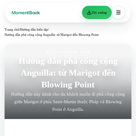
Tải xuống
Trang chủ
/
Hướng dẫn biên tập
/
Hướng dẫn phà công cộng Anguilla: từ Marigot đến Blowing Point
HƯỚNG DẪN DU LỊCH
Hướng dẫn phà công cộng
Anguilla: từ Marigot đến
Blowing Point
Hướng dẫn này dành cho du khách muốn đi phà công cộng
giữa Marigot ở phía Saint-Martin thuộc Pháp và Blowing
Point ở Anguilla.