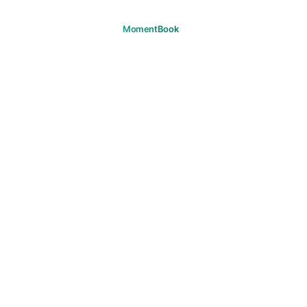
あなたの瞬間を、覚えておこう。
ダウンロード
プロダクト
旅
よくある質問
サポート
サポート
メール
法的情報
プライバシー
利用規約
クッキー
著作権
コミュニティガイドライン
マーケティング同意
© 2026 MomentBook. すべての権利を保有します。