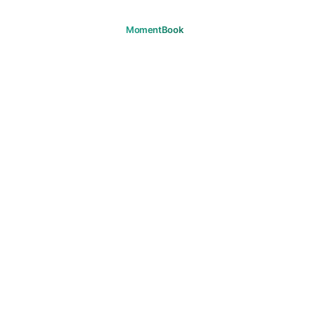
あなたの瞬間を、覚えておこう。
ダウンロード
プロダクト
旅
よくある質問
サポート
サポート
メール
法的情報
プライバシー
利用規約
クッキー
著作権
コミュニティガイドライン
マーケティング同意
© 2026 MomentBook. すべての権利を保有します。