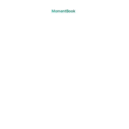
あなたの瞬間を、覚えておこう。
ダウンロード
プロダクト
旅
よくある質問
サポート
サポート
メール
法的情報
プライバシー
利用規約
クッキー
著作権
コミュニティガイドライン
マーケティング同意
© 2026 MomentBook. すべての権利を保有します。