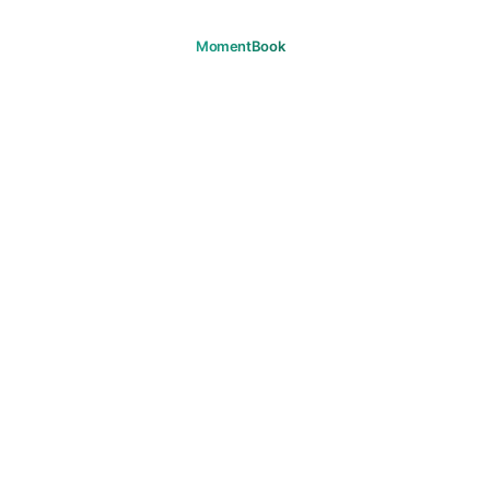
Recuerda tus momentos.
DESCARGAR
PRODUCTO
Viajes
Preguntas frecuentes
SOPORTE
Soporte
Correo
LEGAL
Privacidad
Términos
Cookies
Derechos de autor
Normas de la comunidad
Consentimiento de marketing
© 2026 MomentBook. Todos los derechos reservados.