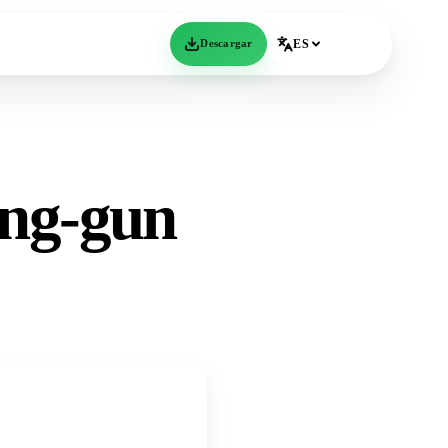
Descargar
ES
ong-gun