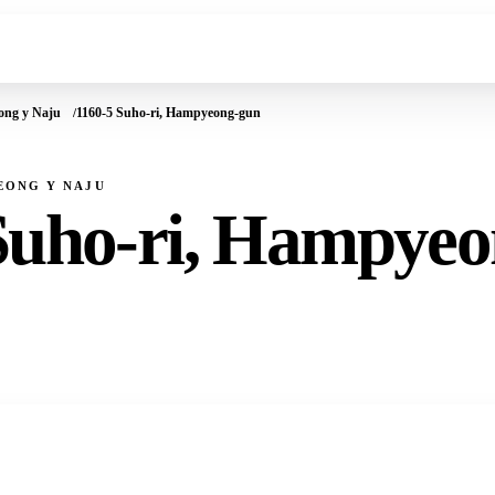
ong y Naju
1160-5 Suho-ri, Hampyeong-gun
YEONG Y NAJU
Suho-ri, Hampye