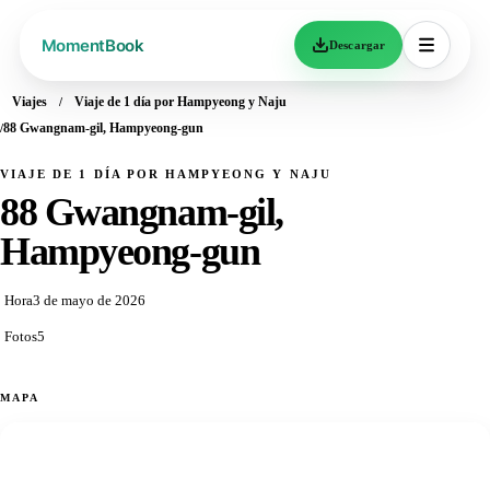
Descargar
Viajes
Viaje de 1 día por Hampyeong y Naju
88 Gwangnam-gil, Hampyeong-gun
VIAJE DE 1 DÍA POR HAMPYEONG Y NAJU
88 Gwangnam-gil,
Hampyeong-gun
Hora
3 de mayo de 2026
Fotos
5
MAPA