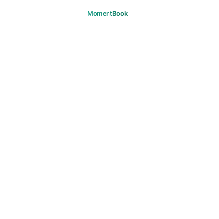
Recuerda tus momentos.
DESCARGAR
PRODUCTO
Viajes
Preguntas frecuentes
SOPORTE
Soporte
Correo
LEGAL
Privacidad
Términos
Cookies
Derechos de autor
Normas de la comunidad
Consentimiento de marketing
© 2026 MomentBook. Todos los derechos reservados.