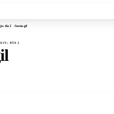
u: día 2
Jaesin-gil
JU: DÍA 2
il