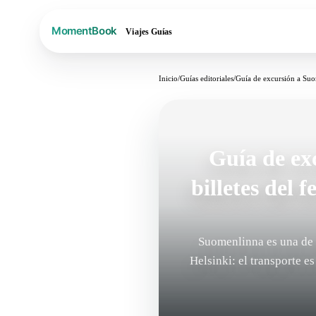
Viajes
Guías
Inicio
/
Guías editoriales
/
Guía de excursión a Suom
Guía de ex
billetes del 
Suomenlinna es una de l
Helsinki: el transporte e