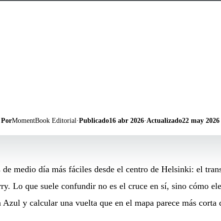
Por
MomentBook Editorial
·
Publicado
16 abr 2026
·
Actualizado
22 may 2026
e medio día más fáciles desde el centro de Helsinki: el transp
ry. Lo que suele confundir no es el cruce en sí, sino cómo ele
 Azul y calcular una vuelta que en el mapa parece más corta de