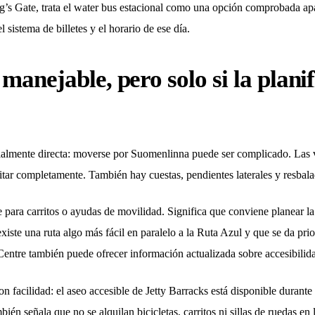
ng’s Gate, trata el water bus estacional como una opción comprobada a
 sistema de billetes y el horario de ese día.
 manejable, pero solo si la plani
cialmente directa: moverse por Suomenlinna puede ser complicado. Las v
tar completamente. También hay cuestas, pendientes laterales y resbala
e para carritos o ayudas de movilidad. Significa que conviene planear la
xiste una ruta algo más fácil en paralelo a la Ruta Azul y que se da pri
 Centre también puede ofrecer información actualizada sobre accesibilid
on facilidad: el aseo accesible de Jetty Barracks está disponible durante
n señala que no se alquilan bicicletas, carritos ni sillas de ruedas en l