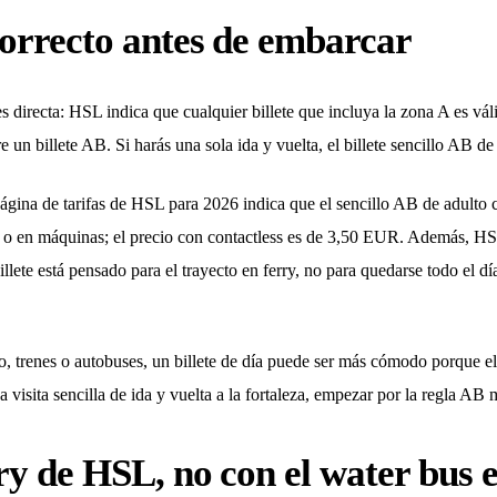
correcto antes de embarcar
es directa: HSL indica que cualquier billete que incluya la zona A es váli
n billete AB. Si harás una sola ida y vuelta, el billete sencillo AB de 
ágina de tarifas de HSL para 2026 indica que el sencillo AB de adult
, o en máquinas; el precio con contactless es de 3,50 EUR. Además, HSL
llete está pensado para el trayecto en ferry, no para quedarse todo el día
tro, trenes o autobuses, un billete de día puede ser más cómodo porque 
isita sencilla de ida y vuelta a la fortaleza, empezar por la regla AB m
ry de HSL, no con el water bus e