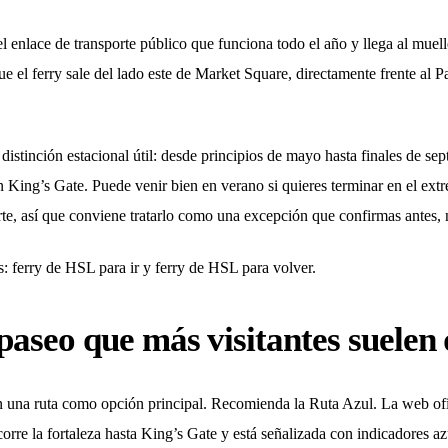
l enlace de transporte público que funciona todo el año y llega al muelle
e el ferry sale del lado este de Market Square, directamente frente al P
stinción estacional útil: desde principios de mayo hasta finales de sep
n King’s Gate. Puede venir bien en verano si quieres terminar en el extr
rte, así que conviene tratarlo como una excepción que confirmas antes, n
es: ferry de HSL para ir y ferry de HSL para volver.
 paseo que más visitantes suelen
na ruta como opción principal. Recomienda la Ruta Azul. La web ofici
ecorre la fortaleza hasta King’s Gate y está señalizada con indicadores a