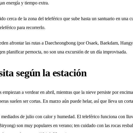
an energía y tiempo extra.
o cerca de la zona del teleférico que sube hasta un santuario en una c
eleférico para recorrerlo.
ueden afrontar las rutas a Daecheongbong (por Osaek, Baekdam, Hangye
en planificar pernocta, no son una excursión de un día improvisada.
ita según la estación
empiezan a verdear en abril, mientras que la nieve persiste por encima
eras suelen ser cortas. En marzo aún puede helar, así que lleva un cort
 mediados de julio con calor y humedad. El teleférico funciona con lluvi
(Biryong) son muy populares en verano; ten cuidado con las rocas resbal