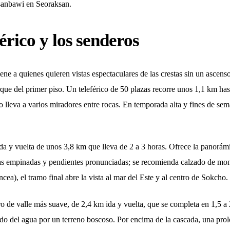
sanbawi en Seoraksan.
férico y los senderos
e a quienes quieren vistas espectaculares de las crestas sin un ascenso 
arque del primer piso. Un teleférico de 50 plazas recorre unos 1,1 km 
o lleva a varios miradores entre rocas. En temporada alta y fines de se
da y vuelta de unos 3,8 km que lleva de 2 a 3 horas. Ofrece la panorám
ras empinadas y pendientes pronunciadas; se recomienda calzado de mont
ea), el tramo final abre la vista al mar del Este y al centro de Sokcho.
o de valle más suave, de 2,4 km ida y vuelta, que se completa en 1,5 a 2
nido del agua por un terreno boscoso. Por encima de la cascada, una pr