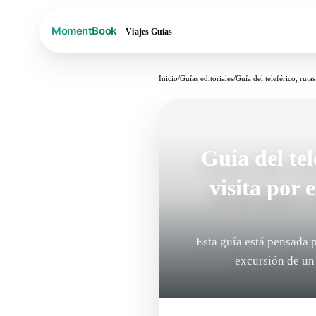
Viajes
Guías
Inicio
/
Guías editoriales
/
Guía del teleférico, rut
Guía del tel
visita por 
Esta guía está pensada 
excursión de un