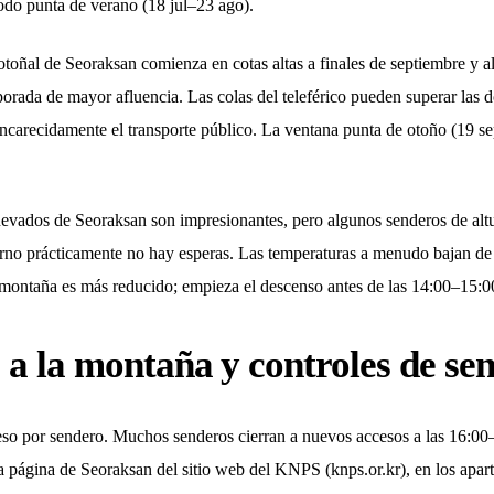
odo punta de verano (18 jul–23 ago).
otoñal de Seoraksan comienza en cotas altas a finales de septiembre y 
porada de mayor afluencia. Las colas del teleférico pueden superar las 
carecidamente el transporte público. La ventana punta de otoño (19 se
nevados de Seoraksan son impresionantes, pero algunos senderos de altur
ierno prácticamente no hay esperas. Las temperaturas a menudo bajan de
a montaña es más reducido; empieza el descenso antes de las 14:00–15:0
 a la montaña y controles de se
ceso por sendero. Muchos senderos cierran a nuevos accesos a las 16:0
la página de Seoraksan del sitio web del KNPS (knps.or.kr), en los apar