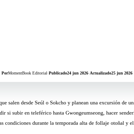
Por
MomentBook Editorial
·
Publicado
24 jun 2026
·
Actualizado
25 jun 2026
 que salen desde Seúl o Sokcho y planean una excursión de un
dir si subir en teleférico hasta Gwongeumseong, hacer sende
 condiciones durante la temporada alta de follaje otoñal y el