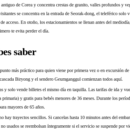
 antiguo de Corea y concentra crestas de granito, valles profundos y veg
isitantes se concentra en la entrada de Seorak-dong, el teleférico solo v
e de acceso. En otoño, los estacionamientos se llenan antes del mediodía
mero te evita perder el día.
bes saber
l punto más práctico para quien viene por primera vez o en excursión de
a cascada Biryong y el sendero Geumganggul comienzan todos aquí.
as y solo vende billetes el mismo día en taquilla. Las tarifas de ida y v
 primaria) y gratis para bebés menores de 36 meses. Durante los perío
 para mayores de 65 años.
 no hay trayectos sencillos. Si cancelas hasta 10 minutos antes del emba
 no usados se reembolsan íntegramente si el servicio se suspende por vi