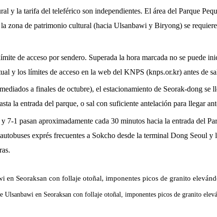
ral y la tarifa del teleférico son independientes. El área del Parque Pe
n la zona de patrimonio cultural (hacia Ulsanbawi y Biryong) se requiere
límite de acceso por sendero. Superada la hora marcada no se puede ini
tual y los límites de acceso en la web del KNPS (knps.or.kr) antes de sal
mediados a finales de octubre), el estacionamiento de Seorak-dong se ll
a la entrada del parque, o sal con suficiente antelación para llegar ant
y 7-1 pasan aproximadamente cada 30 minutos hacia la entrada del Par
autobuses exprés frecuentes a Sokcho desde la terminal Dong Seoul y l
ras.
 Ulsanbawi en Seoraksan con follaje otoñal, imponentes picos de granito elevá