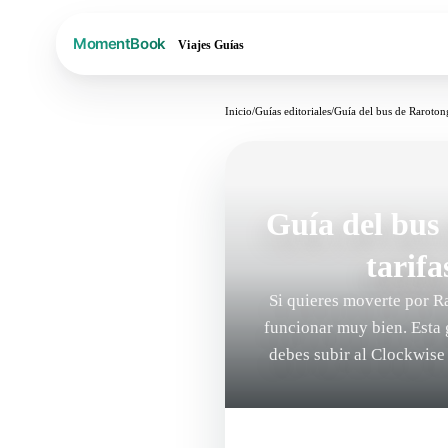
Viajes
Guías
Inicio
/
Guías editoriales
/
Guía del bus de Rarotong
Guía del bus
tarifa
Si quieres moverte por Ra
funcionar muy bien. Esta g
debes subir al Clockwise 