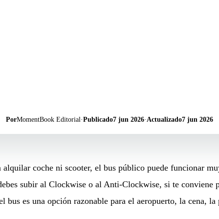
Por
MomentBook Editorial
·
Publicado
7 jun 2026
·
Actualizado
7 jun 2026
 alquilar coche ni scooter, el bus público puede funcionar muy
debes subir al Clockwise o al Anti-Clockwise, si te conviene p
el bus es una opción razonable para el aeropuerto, la cena, la