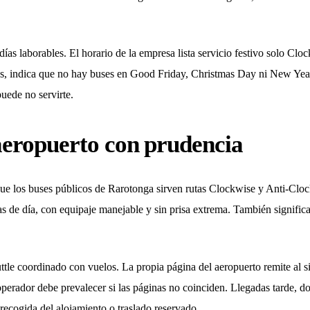
ías laborables. El horario de la empresa lista servicio festivo solo Clo
s, indica que no hay buses en Good Friday, Christmas Day ni New Year
uede no servirte.
aeropuerto con prudencia
ue los buses públicos de Rarotonga sirven rutas Clockwise y Anti-Clo
gas de día, con equipaje manejable y sin prisa extrema. También signifi
ttle coordinado con vuelos. La propia página del aeropuerto remite al sit
perador debe prevalecer si las páginas no coinciden. Llegadas tarde, d
recogida del alojamiento o traslado reservado.