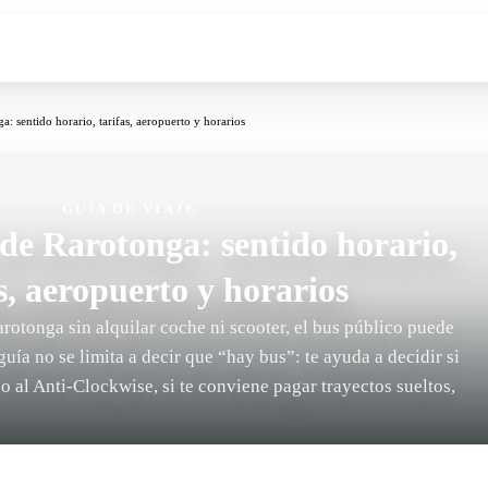
a: sentido horario, tarifas, aeropuerto y horarios
GUÍA DE VIAJE
 de Rarotonga: sentido horario,
s, aeropuerto y horarios
rotonga sin alquilar coche ni scooter, el bus público puede
uía no se limita a decir que “hay bus”: te ayuda a decidir si
o al Anti-Clockwise, si te conviene pagar trayectos sueltos,