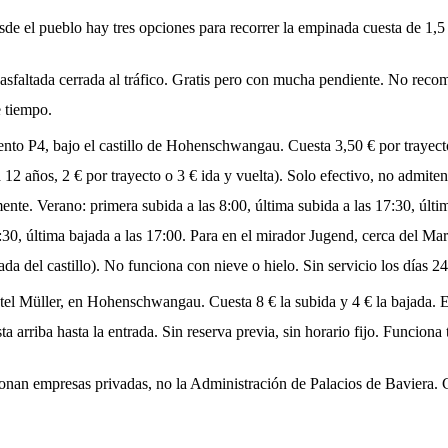
esde el pueblo hay tres opciones para recorrer la empinada cuesta de 1,
 asfaltada cerrada al tráfico. Gratis pero con mucha pendiente. No rec
e tiempo.
ento P4, bajo el castillo de Hohenschwangau. Cuesta 3,50 € por trayecto
a 12 años, 2 € por trayecto o 3 € ida y vuelta). Solo efectivo, no admiten 
. Verano: primera subida a las 8:00, última subida a las 17:30, últim
15:30, última bajada a las 17:00. Para en el mirador Jugend, cerca del M
da del castillo). No funciona con nieve o hielo. Sin servicio los días 24
otel Müller, en Hohenschwangau. Cuesta 8 € la subida y 4 € la bajada. E
 arriba hasta la entrada. Sin reserva previa, sin horario fijo. Funcion
stionan empresas privadas, no la Administración de Palacios de Bavier