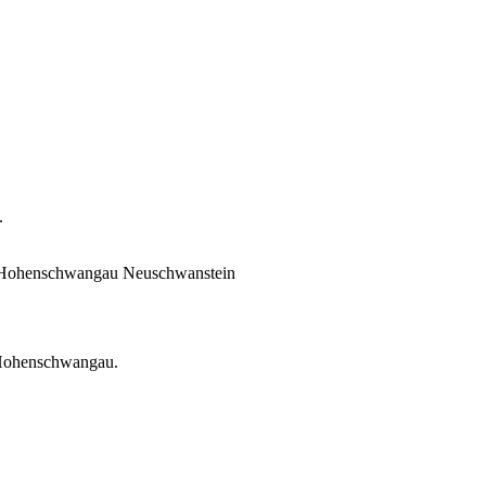
.
da "Hohenschwangau Neuschwanstein
a Hohenschwangau.