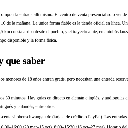
omprar la entrada allí mismo. El centro de venta presencial solo vende 
 10 de la mañana. La única forma fiable es la tienda oficial en línea. Un
a 1,5 km cuesta arriba desde el pueblo, y el trayecto a pie, en autobús lan
mpo disponible y la forma física.
y que saber
os menores de 18 años entran gratis, pero necesitan una entrada reserva
nos 30 minutos. Hay guías en directo en alemán e inglés, y audioguías 
tugués y tailandés, entre otros.
t-center-hohenschwangau.de (tarjeta de crédito o PayPal). Las entradas 
: 8:00–16:00 (28 mar–15 oct), 8:00–15:30 (16 oct–27 mar). Horario del