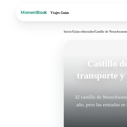
Viajes
Guías
Inicio
/
Guías editoriales
/
Castillo de Neuschwanste
Castillo 
transporte y
El castillo de Neuschwans
año, pero las entradas se