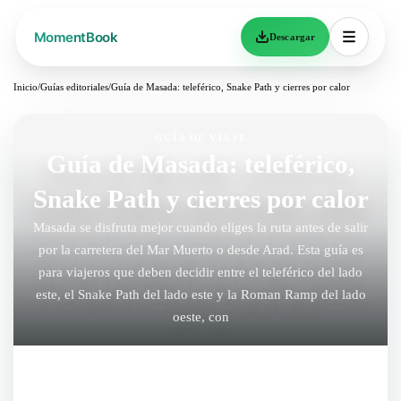
Descargar
Inicio
/
Guías editoriales
/
Guía de Masada: teleférico, Snake Path y cierres por calor
GUÍA DE VIAJE
Guía de Masada: teleférico,
Snake Path y cierres por calor
Masada se disfruta mejor cuando eliges la ruta antes de salir
por la carretera del Mar Muerto o desde Arad. Esta guía es
para viajeros que deben decidir entre el teleférico del lado
este, el Snake Path del lado este y la Roman Ramp del lado
oeste, con