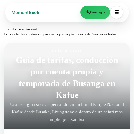
Descargar
Inicio
/
Guías editoriales
/
Guía de tarifas, conducción por cuenta propia y temporada de Busanga en Kafue
GUÍA DE VIAJE
Guía de tarifas, conducción
por cuenta propia y
temporada de Busanga en
Kafue
Usa esta guía si estás pensando en incluir el Parque Nacional
Kafue desde Lusaka, Livingstone o dentro de un safari más
amplio por Zambia.