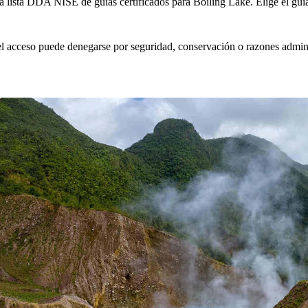
lista DDA NISE de guías certificados para Boiling Lake. Elige el guía 
l acceso puede denegarse por seguridad, conservación o razones admini