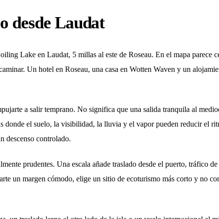
rio desde Laudat
iling Lake en Laudat, 5 millas al este de Roseau. En el mapa parece ce
a caminar. Un hotel en Roseau, una casa en Wotten Waven y un alojamien
ujarte a salir temprano. No significa que una salida tranquila al medio
 donde el suelo, la visibilidad, la lluvia y el vapor pueden reducir el r
un descenso controlado.
lmente prudentes. Una escala añade traslado desde el puerto, tráfico de 
 darte un margen cómodo, elige un sitio de ecoturismo más corto y no co