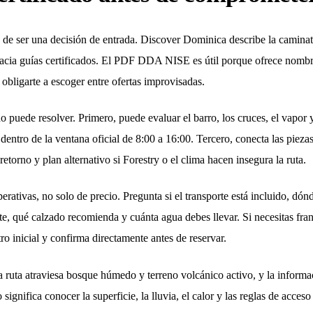
s de ser una decisión de entrada. Discover Dominica describe la camina
os hacia guías certificados. El PDF DDA NISE es útil porque ofrece nombr
 obligarte a escoger entre ofertas improvisadas.
o puede resolver. Primero, puede evaluar el barro, los cruces, el vapor y
 dentro de la ventana oficial de 8:00 a 16:00. Tercero, conecta las pieza
etorno y plan alternativo si Forestry o el clima hacen insegura la ruta.
erativas, no solo de precio. Pregunta si el transporte está incluido, dó
rte, qué calzado recomienda y cuánta agua debes llevar. Si necesitas fra
o inicial y confirma directamente antes de reservar.
 ruta atraviesa bosque húmedo y terreno volcánico activo, y la informaci
ignifica conocer la superficie, la lluvia, el calor y las reglas de acces