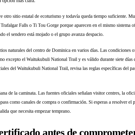
 la opción más clara.
luye otro sitio estatal de ecoturismo y todavía queda tiempo suficiente.
rafalgar Falls o Ti Tou Gorge porque aparecen en el mismo sistema ofi
uando el sendero está mojado o el grupo avanza despacio.
 sitios naturales del centro de Dominica en varios días. Las condiciones 
ismo excepto el Waitukubuli National Trail y es válido durante siete días
iales del Waitukubuli National Trail, revisa las reglas específicas de
a de la caminata. Las fuentes oficiales señalan visitor centres, la ofic
e-pass como canales de compra o confirmación. Si esperas a resolver el
 salida que necesita empezar temprano.
ertificado antes de compromete