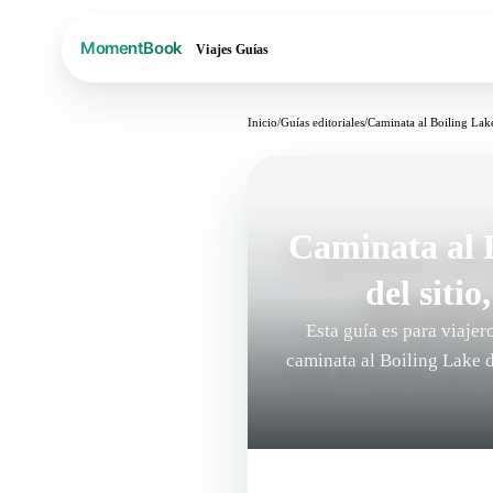
Viajes
Guías
Inicio
/
Guías editoriales
/
Caminata al Boiling Lake
Caminata al 
del sitio
Esta guía es para viajer
caminata al Boiling Lake 