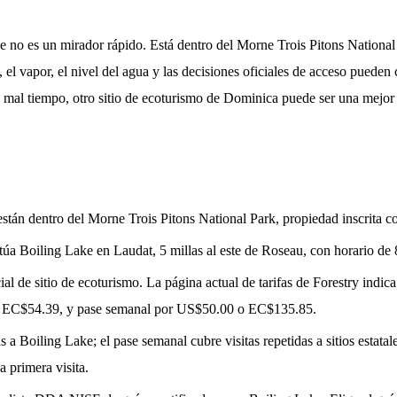
e no es un mirador rápido. Está dentro del Morne Trois Pitons National 
 el vapor, el nivel del agua y las decisiones oficiales de acceso pueden 
ma mal tiempo, otro sitio de ecoturismo de Dominica puede ser una mejor
 están dentro del Morne Trois Pitons National Park, propiedad inscri
túa Boiling Lake en Laudat, 5 millas al este de Roseau, con horario de 
al de sitio de ecoturismo. La página actual de tarifas de Forestry indica
o EC$54.39, y pase semanal por US$50.00 o EC$135.85.
as a Boiling Lake; el pase semanal cubre visitas repetidas a sitios estat
a primera visita.