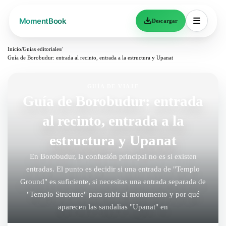
Descargar
Inicio
/
Guías editoriales
/
Guía de Borobudur: entrada al recinto, entrada a la estructura y Upanat
GUÍA DE VIAJE
Guía de Borobudur: entrada
al recinto, entrada a la
estructura y Upanat
En Borobudur, la confusión principal no es si existen
entradas. El punto es decidir si una entrada de "Templo
Ground" es suficiente, si necesitas una entrada separada de
"Templo Structure" para subir al monumento y por qué
aparecen las sandalias "Upanat" en