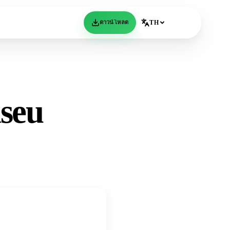
ดาวน์โหลด
TH
iseu