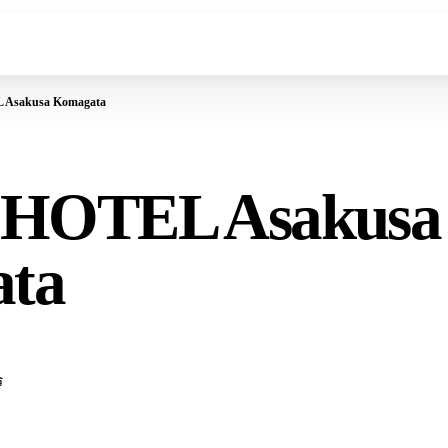
Asakusa Komagata
HOTEL Asakusa
ta
ร