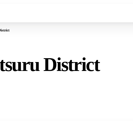
strict
suru District