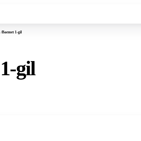
Baemet 1-gil
1-gil