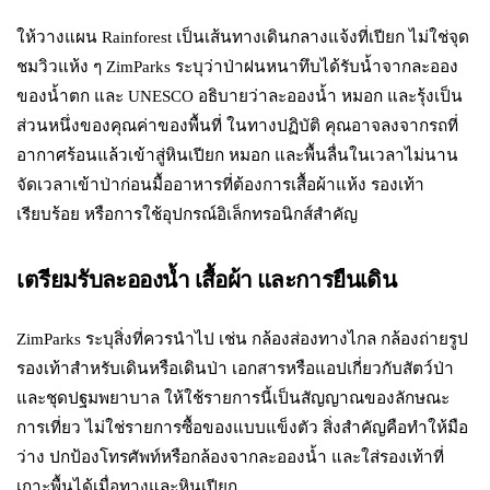
ให้วางแผน Rainforest เป็นเส้นทางเดินกลางแจ้งที่เปียก ไม่ใช่จุด
ชมวิวแห้ง ๆ ZimParks ระบุว่าป่าฝนหนาทึบได้รับน้ำจากละออง
ของน้ำตก และ UNESCO อธิบายว่าละอองน้ำ หมอก และรุ้งเป็น
ส่วนหนึ่งของคุณค่าของพื้นที่ ในทางปฏิบัติ คุณอาจลงจากรถที่
อากาศร้อนแล้วเข้าสู่หินเปียก หมอก และพื้นลื่นในเวลาไม่นาน
จัดเวลาเข้าป่าก่อนมื้ออาหารที่ต้องการเสื้อผ้าแห้ง รองเท้า
เรียบร้อย หรือการใช้อุปกรณ์อิเล็กทรอนิกส์สำคัญ
เตรียมรับละอองน้ำ เสื้อผ้า และการยืนเดิน
ZimParks ระบุสิ่งที่ควรนำไป เช่น กล้องส่องทางไกล กล้องถ่ายรูป
รองเท้าสำหรับเดินหรือเดินป่า เอกสารหรือแอปเกี่ยวกับสัตว์ป่า
และชุดปฐมพยาบาล ให้ใช้รายการนี้เป็นสัญญาณของลักษณะ
การเที่ยว ไม่ใช่รายการซื้อของแบบแข็งตัว สิ่งสำคัญคือทำให้มือ
ว่าง ปกป้องโทรศัพท์หรือกล้องจากละอองน้ำ และใส่รองเท้าที่
เกาะพื้นได้เมื่อทางและหินเปียก