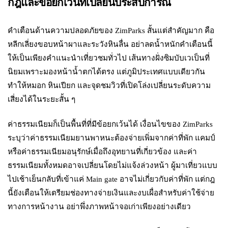
กฎและข้อยกเว้นที่เปลี่ยนประสบการณ์
คำเตือนด้านความปลอดภัยของ ZimParks สั้นแต่สำคัญมาก คือ
หลีกเลี่ยงขอบหน้าผาและระวังหินลื่น อย่าลดน้ำหนักคำเตือนนี้
ให้เป็นเพียงคำแนะนำเที่ยวชมทั่วไป เส้นทางฝั่งซิมบับเวเป็นที่
นิยมเพราะมองหน้าน้ำตกได้ตรง แต่ภูมิประเทศแบบเดียวกัน
ทำให้หมอก หินเปียก และจุดชมวิวที่เปิดโล่งเปลี่ยนระดับความ
เสี่ยงได้ในระยะสั้น ๆ
ค่าธรรมเนียมก็เป็นพื้นที่ที่มีข้อยกเว้นได้ เงื่อนไขของ ZimParks
ระบุว่าค่าธรรมเนียมยานพาหนะต้องจ่ายเพิ่มจากค่าที่พัก แคมป์
หรือค่าธรรมเนียมอนุรักษ์เมื่อถึงอุทยานที่เกี่ยวข้อง และค่า
ธรรมเนียมทั้งหมดอาจเปลี่ยนโดยไม่แจ้งล่วงหน้า ผู้มาเที่ยวแบบ
ไปเช้าเย็นกลับที่เข้าแค่ Main gate อาจไม่เกี่ยวกับค่าที่พัก แต่กฎ
นี้ยังเตือนให้เตรียมช่องทางจ่ายเงินและงบเผื่อสำหรับค่าใช้จ่าย
ทางการหน้างาน อย่าพึ่งภาพหน้าจอเก่าเพียงอย่างเดียว