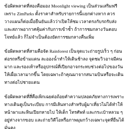
ข้อผิดพลาดที่สองคือมอง Moonlight viewing เป็นส่วนเสริมฟรี
เพราะ ZimParks ตั้งราคาสำหรับรายการนี้แยกต่างหาก ควร
วางแผนก็ต่อเมื่อยืนยันแล้วว่าเปิดให้ชม เวลาตรงกับรถรับส่ง
และสภาพอากาศคุ้มค่ากับการเข้าซ้ำ ถ้าการชมกลางวันตอบ
โจทย์แล้ว ก็ไม่จำเป็นต้องยัดการชมกลางคืนเพิ่ม
ข้อผิดพลาดที่สามคือจัด Rainforest เป็นจุดแวะถ่ายรูปเร็ว ๆ ก่อน
ต่อรถหรือข้ามแดน ละอองน้ำทำให้เดินช้าลง จุดชมวิวอาจมีคน
มาก และรองเท้าหรืออุปกรณ์ที่เปียกอาจกระทบช่วงต่อไปของวัน
ให้เผื่อเวลามากขึ้น โดยเฉพาะถ้าคุณมาจากสนามบินหรือจะเดิน
ทางต่อไปชายแดน
ข้อผิดพลาดที่สี่คือเพิกเฉยต่อถ้อยคำความปลอดภัยทางการเพราะ
ทางเดินดูเป็นระเบียบ การมีเส้นทางสำหรับผู้มาเที่ยวไม่ได้ทำให้
หน้าผาและหินเปียกหายไป ให้เด็ก โทรศัพท์ และกระเป๋าหลวม ๆ
อยู่ห่างจากขอบ และถ่ายวิดีโอหรือภาพมุมกว้างเฉพาะจุดที่ยืนได้
มั่นคง