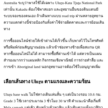
Australia ระบุว่าพาสใช้ได้เฉพาะ Uluṟu-Kata Tjuṯa National Park
เท่านั้น Kakadu ต้องใช้พาสแยก และอุทยานอื่นของดินแดนมี
ระบบจองของตนเอง ถ้าเดินทางแบบ road trip ผ่านหลายอุทยาน
ความแตกต่างนี้ช่วยป้องกันทั้งค่าใช้จ่ายผิดคาดและการย้อนเส้น
ทาง
การซื้อออนไลน์ช่วยให้เข้าด่านได้เร็วขึ้น เก็บพาสไว้ในโทรศัพท์
หรือพิมพ์ก่อนสัญญาณอ่อน แล้วเข้าช่องทางซ้ายเพื่อสแกน QR
หากซื้อออนไลน์ไม่ได้ สามารถซื้อที่ด่านเข้าได้ แต่ควรเป็นแผน
สำรองมากกว่าแผนหลัก กิจกรรมเชิงพาณิชย์ การถ่ายทำสื่อ และ
การเข้า Aboriginal land นอกอุทยานอาจต้องใช้ใบอนุญาตเพิ่ม
เลือกเส้นทาง Uluṟu ตามแรงและความร้อน
Uluṟu base walk ไม่ใช่ทางเดินเล่นสั้น ๆ แต่เป็นวงรอบ 10.6 กม.
Grade 3 ใช้เวลาประมาณ 3 ชั่วโมง 30 นาที คำแนะนำคือเริ่มที่
Mala carpark แต่เช้า หันหน้าเข้าหาหิน แล้วเดินตามเข็มนาฬิกา