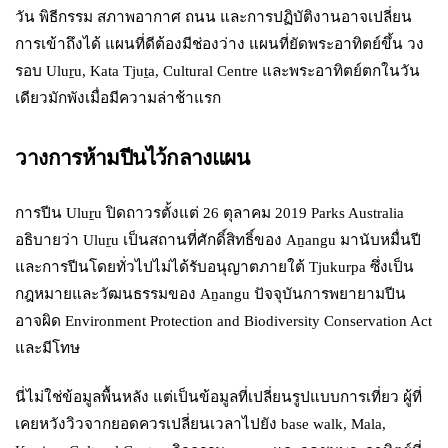
วัน พิธีกรรม สภาพอากาศ ถนน และการปฏิบัติงานอาจเปลี่ยน
การเข้าถึงได้ แผนที่ดีต้องมีช่องว่าง แผนที่ยัดพระอาทิตย์ขึ้น วง
รอบ Uluṟu, Kata Tjuṯa, Cultural Centre และพระอาทิตย์ตกในวัน
เดียวมักพังเมื่อมีความล่าช้าแรก
วางการห้ามปีนไว้กลางแผน
การปีน Uluṟu ปิดถาวรตั้งแต่ 26 ตุลาคม 2019 Parks Australia
อธิบายว่า Uluṟu เป็นสถานที่ศักดิ์สิทธิ์ของ Aṉangu มานับหมื่นปี
และการปีนโดยทั่วไปไม่ได้รับอนุญาตภายใต้ Tjukurpa ซึ่งเป็น
กฎหมายและวัฒนธรรมของ Aṉangu ปัจจุบันการพยายามปีน
อาจผิด Environment Protection and Biodiversity Conservation Act
และมีโทษ
นี่ไม่ใช่ข้อมูลพื้นหลัง แต่เป็นข้อมูลที่เปลี่ยนรูปแบบการเที่ยว ผู้ที่
เคยหวังวิวจากยอดควรเปลี่ยนเวลาไปยัง base walk, Mala,