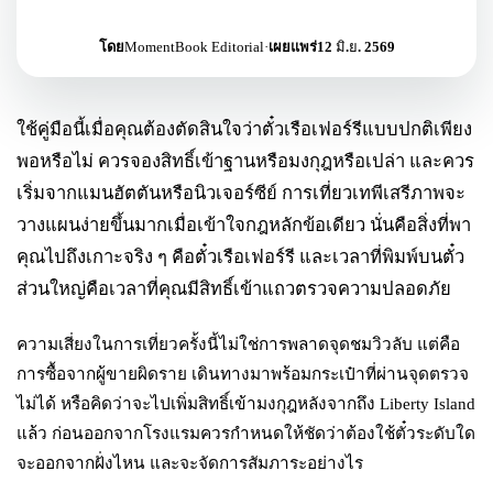
โดย
MomentBook Editorial
·
เผยแพร่
12 มิ.ย. 2569
ใช้คู่มือนี้เมื่อคุณต้องตัดสินใจว่าตั๋วเรือเฟอร์รีแบบปกติเพียง
พอหรือไม่ ควรจองสิทธิ์เข้าฐานหรือมงกุฎหรือเปล่า และควร
เริ่มจากแมนฮัตตันหรือนิวเจอร์ซีย์ การเที่ยวเทพีเสรีภาพจะ
วางแผนง่ายขึ้นมากเมื่อเข้าใจกฎหลักข้อเดียว นั่นคือสิ่งที่พา
คุณไปถึงเกาะจริง ๆ คือตั๋วเรือเฟอร์รี และเวลาที่พิมพ์บนตั๋ว
ส่วนใหญ่คือเวลาที่คุณมีสิทธิ์เข้าแถวตรวจความปลอดภัย
ความเสี่ยงในการเที่ยวครั้งนี้ไม่ใช่การพลาดจุดชมวิวลับ แต่คือ
การซื้อจากผู้ขายผิดราย เดินทางมาพร้อมกระเป๋าที่ผ่านจุดตรวจ
ไม่ได้ หรือคิดว่าจะไปเพิ่มสิทธิ์เข้ามงกุฎหลังจากถึง Liberty Island
แล้ว ก่อนออกจากโรงแรมควรกำหนดให้ชัดว่าต้องใช้ตั๋วระดับใด
จะออกจากฝั่งไหน และจะจัดการสัมภาระอย่างไร