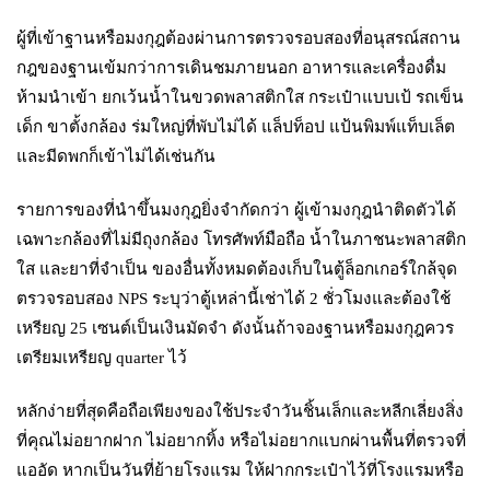
ผู้ที่เข้าฐานหรือมงกุฎต้องผ่านการตรวจรอบสองที่อนุสรณ์สถาน
กฎของฐานเข้มกว่าการเดินชมภายนอก อาหารและเครื่องดื่ม
ห้ามนำเข้า ยกเว้นน้ำในขวดพลาสติกใส กระเป๋าแบบเป้ รถเข็น
เด็ก ขาตั้งกล้อง ร่มใหญ่ที่พับไม่ได้ แล็ปท็อป แป้นพิมพ์แท็บเล็ต
และมีดพกก็เข้าไม่ได้เช่นกัน
รายการของที่นำขึ้นมงกุฎยิ่งจำกัดกว่า ผู้เข้ามงกุฎนำติดตัวได้
เฉพาะกล้องที่ไม่มีถุงกล้อง โทรศัพท์มือถือ น้ำในภาชนะพลาสติก
ใส และยาที่จำเป็น ของอื่นทั้งหมดต้องเก็บในตู้ล็อกเกอร์ใกล้จุด
ตรวจรอบสอง NPS ระบุว่าตู้เหล่านี้เช่าได้ 2 ชั่วโมงและต้องใช้
เหรียญ 25 เซนต์เป็นเงินมัดจำ ดังนั้นถ้าจองฐานหรือมงกุฎควร
เตรียมเหรียญ quarter ไว้
หลักง่ายที่สุดคือถือเพียงของใช้ประจำวันชิ้นเล็กและหลีกเลี่ยงสิ่ง
ที่คุณไม่อยากฝาก ไม่อยากทิ้ง หรือไม่อยากแบกผ่านพื้นที่ตรวจที่
แออัด หากเป็นวันที่ย้ายโรงแรม ให้ฝากกระเป๋าไว้ที่โรงแรมหรือ