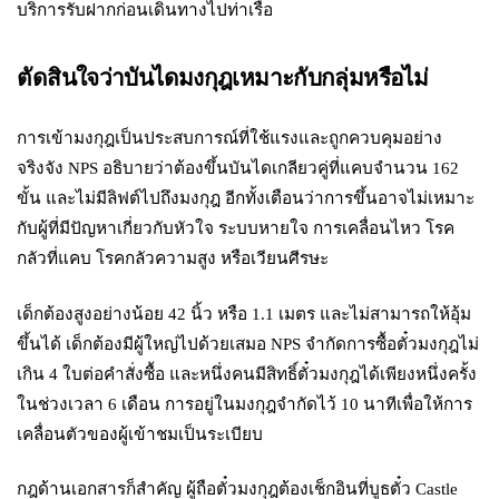
บริการรับฝากก่อนเดินทางไปท่าเรือ
ตัดสินใจว่าบันไดมงกุฎเหมาะกับกลุ่มหรือไม่
การเข้ามงกุฎเป็นประสบการณ์ที่ใช้แรงและถูกควบคุมอย่าง
จริงจัง NPS อธิบายว่าต้องขึ้นบันไดเกลียวคู่ที่แคบจำนวน 162
ขั้น และไม่มีลิฟต์ไปถึงมงกุฎ อีกทั้งเตือนว่าการขึ้นอาจไม่เหมาะ
กับผู้ที่มีปัญหาเกี่ยวกับหัวใจ ระบบหายใจ การเคลื่อนไหว โรค
กลัวที่แคบ โรคกลัวความสูง หรือเวียนศีรษะ
เด็กต้องสูงอย่างน้อย 42 นิ้ว หรือ 1.1 เมตร และไม่สามารถให้อุ้ม
ขึ้นได้ เด็กต้องมีผู้ใหญ่ไปด้วยเสมอ NPS จำกัดการซื้อตั๋วมงกุฎไม่
เกิน 4 ใบต่อคำสั่งซื้อ และหนึ่งคนมีสิทธิ์ตั๋วมงกุฎได้เพียงหนึ่งครั้ง
ในช่วงเวลา 6 เดือน การอยู่ในมงกุฎจำกัดไว้ 10 นาทีเพื่อให้การ
เคลื่อนตัวของผู้เข้าชมเป็นระเบียบ
กฎด้านเอกสารก็สำคัญ ผู้ถือตั๋วมงกุฎต้องเช็กอินที่บูธตั๋ว Castle