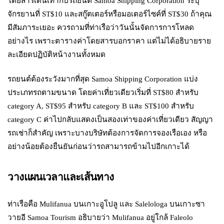
โดยสารเดินเท้ากับรถยนต์ Samoa Shipping Corporation ระบุ
จักรยานที่ ST$10 และสกู๊ตเตอร์หรือมอเตอร์ไซค์ที่ ST$30 ถ้าคุณ
มีสัมภาระเยอะ ควรถามที่ท่าเรือว่าวันนั้นจัดการการโหลด
อย่างไร เพราะตารางค่าโดยสารบอกราคา แต่ไม่ได้อธิบายราย
ละเอียดปฏิบัติหน้างานทั้งหมด
รถยนต์ต้องระวังมากที่สุด Samoa Shipping Corporation แบ่ง
ประเภทรถตามขนาด โดยค่าเที่ยวเดียวเริ่มที่ ST$80 สำหรับ
category A, ST$95 สำหรับ category B และ ST$100 สำหรับ
category C ค่าไปกลับแสดงเป็นสองเท่าของค่าเที่ยวเดียว สัญญา
รถเช่าก็สำคัญ เพราะบางบริษัทต้องการจัดการจองเรือเอง หรือ
อย่างน้อยต้องยืนยันก่อนว่ารถสามารถข้ามไปอีกเกาะได้
วางแผนเวลาและเส้นทาง
ท่าเรือคือ Mulifanua บนเกาะอูโปลู และ Salelologa บนเกาะซา
วายอี Samoa Tourism อธิบายว่า Mulifanua อยู่ใกล้ Faleolo