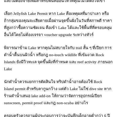
และไม่ต้องจ่ายเพิ่มสำหรับพื้นที่อ่อนไหวที่คุณไม่ได้ตั้งใจเข้า
เลือก Jellyfish Lake Permit หาก Lake คือเหตุผลที่มาปาเลา หรือ
ถ้ากลุ่มของคุณจะเสียดายเมื่อผ่านจุดขึ้นฝั่งในวันที่สภาพดี ราคา
ที่สูงกว่าซื้อความชัดเจน คือเข้า Lake ได้และใช้พื้นที่ที่ครอบคลุม
อื่นได้โดยไม่ต้องเจรจา voucher upgrade ระหว่างทัวร์
พิจารณาข้าม Lake หากคุณไม่สบายใจกับ trail สั้น ๆ ที่เปียก การ
ดำน้ำตื้นบนผิวน้ำ หรือกฎ no-touch wildlife ที่เข้มงวด Rock
Islands ยังมีวิวทะเล จุดขึ้นฝั่งที่กำหนด และ reef activity ภายนอก
Lake
นักดำน้ำควรแยกการตัดสินใจ ทริปดำน้ำอาจต้องใช้ Rock
Island permit สำหรับลากูนกว้าง แต่ตัว Lake ไม่ใช่ dive site หาก
ร้านดำน้ำเสนอ lake add-on ให้ถามว่าจัดการอุปกรณ์เปียก
sunscreen, permit proof และกฎ non-scuba อย่างไร
ครอบครัวควรถามผู้ประกอบการว่าจะบันทึกเด็กอายุต่ำกว่า 6 ปี