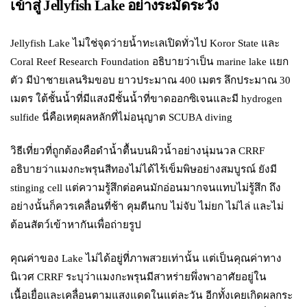
เข้าสู่ Jellyfish Lake อย่างระมัดระวัง
Jellyfish Lake ไม่ใช่จุดว่ายน้ำทะเลเปิดทั่วไป Koror State และ
Coral Reef Research Foundation อธิบายว่าเป็น marine lake แยก
ตัว มีป่าชายเลนริมขอบ ยาวประมาณ 400 เมตร ลึกประมาณ 30
เมตร ใต้ชั้นน้ำที่มีแสงมีชั้นน้ำที่ขาดออกซิเจนและมี hydrogen
sulfide นี่คือเหตุผลหลักที่ไม่อนุญาต SCUBA diving
วิธีเที่ยวที่ถูกต้องคือดำน้ำตื้นบนผิวน้ำอย่างนุ่มนวล CRRF
อธิบายว่าแมงกะพรุนสีทองไม่ได้ไร้เข็มพิษอย่างสมบูรณ์ ยังมี
stinging cell แต่ความรู้สึกต่อคนมักอ่อนมากจนแทบไม่รู้สึก ถึง
อย่างนั้นก็ควรเคลื่อนที่ช้า คุมตีนกบ ไม่จับ ไม่ยก ไม่ไล่ และไม่
ต้อนสัตว์เข้าหากันเพื่อถ่ายรูป
คุณค่าของ Lake ไม่ได้อยู่ที่ภาพสวยเท่านั้น แต่เป็นคุณค่าทาง
นิเวศ CRRF ระบุว่าแมงกะพรุนมีสาหร่ายพึ่งพาอาศัยอยู่ใน
เนื้อเยื่อและเคลื่อนตามแสงแดดในแต่ละวัน อีกทั้งเคยเกิดผลกระ