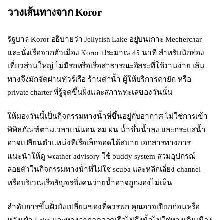
วางเส้นทางจาก Koror
รัฐบาล Koror อธิบายว่า Jellyfish Lake อยู่บนเกาะ Mecherchar
และนั่งเรือจากตัวเมือง Koror ประมาณ 45 นาที สำหรับนักท่อง
เที่ยวส่วนใหญ่ ไม่มีรถหรือเรือสาธารณะอิสระที่ใช้งานง่าย เส้น
ทางจึงมักจัดผ่านทัวร์เรือ ร้านดำน้ำ ผู้ให้บริการคายัก หรือ
private charter ที่รู้จุดขึ้นฝั่งและสภาพทะเลของวันนั้น
ให้มองวันนี้เป็นกิจกรรมทางน้ำที่ขึ้นอยู่กับอากาศ ไม่ใช่การเข้า
พิพิธภัณฑ์ตามเวลาแน่นอน ลม ฝน น้ำขึ้นน้ำลง และกระแสน้ำ
อาจเปลี่ยนตำแหน่งที่เรือเล็กจอดได้สบาย เอกสารทางการ
แนะนำให้ดู weather advisory ใช้ buddy system สวมอุปกรณ์
ลอยตัวในกิจกรรมทางน้ำที่ไม่ใช่ scuba และหลีกเลี่ยง channel
หรือบริเวณเรือสัญจรซึ่งคนว่ายน้ำอาจถูกมองไม่เห็น
ลำดับการขึ้นฝั่งยังเปลี่ยนของที่ควรพก คุณอาจเปียกก่อนหรือ
หลังเข้า Lake และทางจากจุดจอดเรือไปถึงน้ำไม่ใช่ทางเดินเมือง