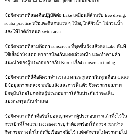
ชื่อ Lake และยืนยัน $100 lake permit ก่อนออกเรือ
ข้อผิดพลาดที่สองคือปฏิบัติต่อ Lake เหมือนที่สำหรับ free diving,
scuba practice หรือเตะตีนกบแรง ๆ ให้อยู่ใกล้ผิวน้ำ ไม่กวนน้ำ
และให้ไกด์กำหนด swim area
ข้อผิดพลาดที่สามคือทา sunscreen ที่จุดขึ้นฝั่งแล้วลง Lake ทันที
ใช้เสื้อผ้าบังแดด ทาการป้องกันแดดล่วงหน้า และทำตามคำ
แนะนำของผู้ประกอบการกับ Koror เรื่อง sunscreen timing
ข้อผิดพลาดที่สี่คือคิดว่าจำนวนแมงกะพรุนเท่ากันทุกเดือน CRRF
มีข้อมูลการลดลงจากภัยแล้งและการฟื้นตัว จึงควรถามสภาพ
ปัจจุบันโดยไม่กดดันผู้ประกอบการให้รับประกันว่าจะเห็น
แมงกะพรุนเป็นกำแพง
ข้อผิดพลาดที่ห้าคือรับใบอนุญาตจากผู้ประกอบการแล้วทิ้งไว้ใน
กระเป๋าที่โรงแรม fact sheet ระบุว่าต้องพร้อมให้ตรวจ ระหว่าง
กิจกรรมทางน้ำไกด์หรือเรืออาจถือไว้ แต่หลักฐานไม่ควรหายไป