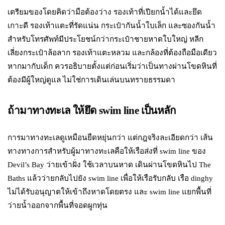
เตรียมของโดยคิดว่ามือต้องว่าง รองเท้าที่เปียกน้ำได้และยึด
เกาะดี รองเท้าแตะที่รัดแน่น กระเป๋ากันน้ำใบเล็ก และซองกันน้ำ
สำหรับโทรศัพท์มีประโยชน์กว่ากระเป๋าชายหาดใบใหญ่ หลีก
เลี่ยงกระเป๋าล้อลาก รองเท้าแตะหลวม และกล้องที่ต้องถือมือเดียว
หากมากับเด็ก ควรอธิบายตั้งแต่ก่อนเริ่มว่าเป็นทางผ่านโขดหินที่
ต้องมีผู้ใหญ่ดูแล ไม่ใช่การเดินเล่นบนทรายธรรมดา
ถ้ามาทางทะเล ให้ยึด swim line เป็นหลัก
การมาทางทะเลดูเหมือนยืดหยุ่นกว่า แต่กฎจริงละเอียดกว่า เส้น
ทางทางการสำหรับผู้มาทางทะเลคือให้เรือส่งที่ swim line ของ
Devil’s Bay ว่ายเข้าฝั่ง ใช้เวลาบนหาด เดินผ่านโขดหินไป The
Baths แล้วว่ายกลับไปยัง swim line เพื่อให้เรือรับกลับ เรือ dinghy
ไม่ได้รับอนุญาตให้เข้าถึงหาดโดยตรง และ swim line แยกพื้นที่
ว่ายน้ำออกจากพื้นที่จอดผูกทุ่น