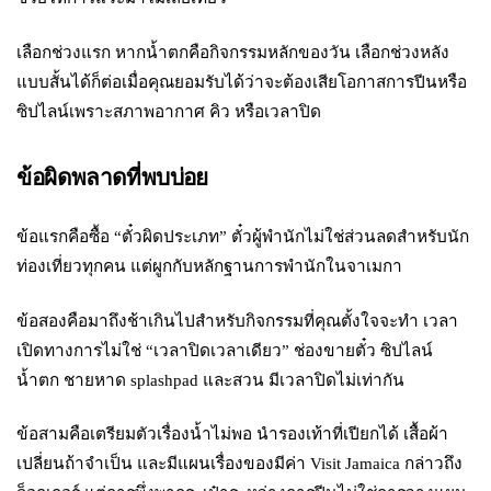
เลือกช่วงแรก หากน้ำตกคือกิจกรรมหลักของวัน เลือกช่วงหลัง
แบบสั้นได้ก็ต่อเมื่อคุณยอมรับได้ว่าจะต้องเสียโอกาสการปีนหรือ
ซิปไลน์เพราะสภาพอากาศ คิว หรือเวลาปิด
ข้อผิดพลาดที่พบบ่อย
ข้อแรกคือซื้อ “ตั๋วผิดประเภท” ตั๋วผู้พำนักไม่ใช่ส่วนลดสำหรับนัก
ท่องเที่ยวทุกคน แต่ผูกกับหลักฐานการพำนักในจาเมกา
ข้อสองคือมาถึงช้าเกินไปสำหรับกิจกรรมที่คุณตั้งใจจะทำ เวลา
เปิดทางการไม่ใช่ “เวลาปิดเวลาเดียว” ช่องขายตั๋ว ซิปไลน์
น้ำตก ชายหาด splashpad และสวน มีเวลาปิดไม่เท่ากัน
ข้อสามคือเตรียมตัวเรื่องน้ำไม่พอ นำรองเท้าที่เปียกได้ เสื้อผ้า
เปลี่ยนถ้าจำเป็น และมีแผนเรื่องของมีค่า Visit Jamaica กล่าวถึง