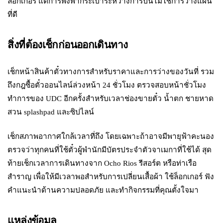
ล็อกเกอร์ แต่การพึ่งพากระเป๋าระหว่างการปีนไม่ใช่การวางแผน
ที่ดี
สิ่งที่ต้องเช็กก่อนออกเดินทาง
เช็กหน้าสินค้าตั๋วทางการสำหรับราคาและการว่างของวันที่ รวม
ถึงกฎซื้อตั๋วออนไลน์ล่วงหน้า 24 ชั่วโมง ตรวจสอบหน้าชั่วโมง
ทำการของ UDC อีกครั้งสำหรับเวลาช่องขายตั๋ว น้ำตก ชายหาด
สวน splashpad และซิปไลน์
เช็กสภาพอากาศใกล้เวลาที่ถึง โดยเฉพาะถ้าอาจมีพายุฟ้าคะนอง
ตรวจว่าทุกคนที่ใช้ตั๋วผู้พำนักมีบัตรประจำตัวจาเมกาที่ใช้ได้ สุด
ท้ายเช็กเวลาการเดินทางจาก Ocho Rios รีสอร์ต หรือท่าเรือ
สำราญ เพื่อให้มีเวลาพอสำหรับการเปลี่ยนเสื้อผ้า ใช้ล็อกเกอร์ ฟัง
คำแนะนำด้านความปลอดภัย และทำกิจกรรมที่คุณตั้งใจมา
แหล่งข้อมูล