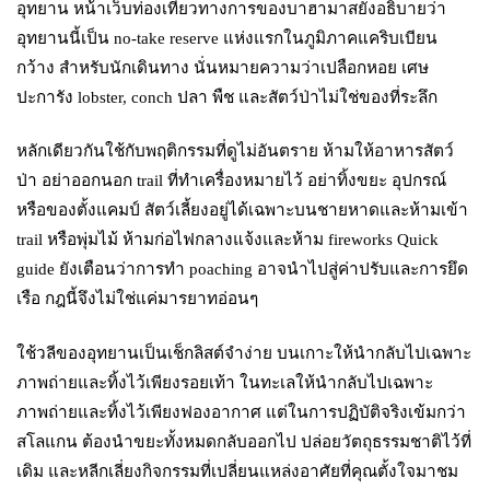
อุทยาน หน้าเว็บท่องเที่ยวทางการของบาฮามาสยังอธิบายว่า
อุทยานนี้เป็น no-take reserve แห่งแรกในภูมิภาคแคริบเบียน
กว้าง สำหรับนักเดินทาง นั่นหมายความว่าเปลือกหอย เศษ
ปะการัง lobster, conch ปลา พืช และสัตว์ป่าไม่ใช่ของที่ระลึก
หลักเดียวกันใช้กับพฤติกรรมที่ดูไม่อันตราย ห้ามให้อาหารสัตว์
ป่า อย่าออกนอก trail ที่ทำเครื่องหมายไว้ อย่าทิ้งขยะ อุปกรณ์
หรือของตั้งแคมป์ สัตว์เลี้ยงอยู่ได้เฉพาะบนชายหาดและห้ามเข้า
trail หรือพุ่มไม้ ห้ามก่อไฟกลางแจ้งและห้าม fireworks Quick
guide ยังเตือนว่าการทำ poaching อาจนำไปสู่ค่าปรับและการยึด
เรือ กฎนี้จึงไม่ใช่แค่มารยาทอ่อนๆ
ใช้วลีของอุทยานเป็นเช็กลิสต์จำง่าย บนเกาะให้นำกลับไปเฉพาะ
ภาพถ่ายและทิ้งไว้เพียงรอยเท้า ในทะเลให้นำกลับไปเฉพาะ
ภาพถ่ายและทิ้งไว้เพียงฟองอากาศ แต่ในการปฏิบัติจริงเข้มกว่า
สโลแกน ต้องนำขยะทั้งหมดกลับออกไป ปล่อยวัตถุธรรมชาติไว้ที่
เดิม และหลีกเลี่ยงกิจกรรมที่เปลี่ยนแหล่งอาศัยที่คุณตั้งใจมาชม