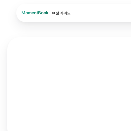
여정
가이드