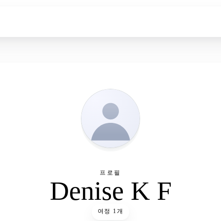
프로필
Denise K F
여정 1개