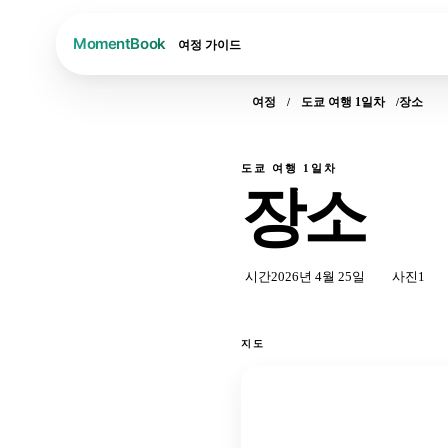
여정
가이드
여정
도쿄 여행 1일차
장소
도쿄 여행 1일차
장소
시간
2026년 4월 25일
사진
1
지도