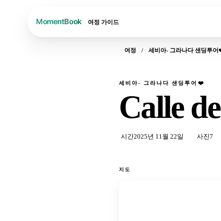
여정
가이드
여정
세비아- 그라나다 샌딩투어❤
세비아- 그라나다 샌딩투어❤️
Calle d
시간
2025년 11월 22일
사진
7
지도