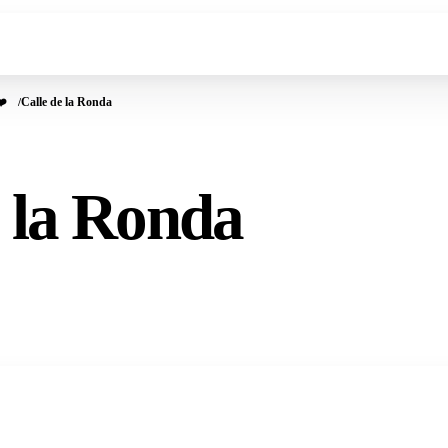
️
Calle de la Ronda
e la Ronda