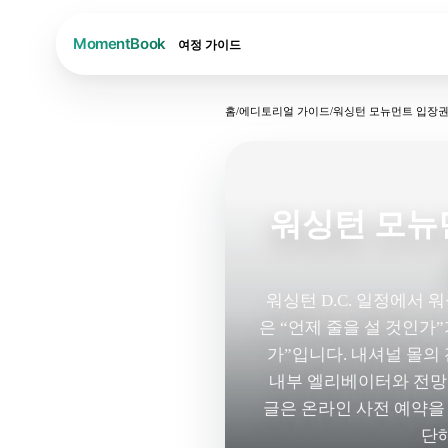
여정
가이드
홈
/
에디토리얼 가이드
/
워싱턴 모뉴먼트 입장권
워싱턴 모뉴
워싱턴 D.C. 일정에서
은 “언제 줄을 설 것인가
가”입니다. 내셔널 몰의
내부 엘리베이터와 전망층
글은 온라인 사전 예약을
단