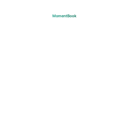
당신의 순간을 기억하세요
다운로드
제품
여정
자주 묻는 질문
지원
고객 지원
이메일
법적 고지
개인정보 보호
이용약관
쿠키
저작권
커뮤니티 가이드라인
마케팅 수신 동의
© 2026 MomentBook. 모든 권리 보유.