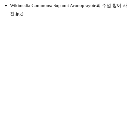
Wikimedia Commons: Supanut Arunoprayote의 주얼 창이 사
진
.jpg)