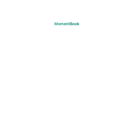
당신의 순간을 기억하세요
다운로드
제품
여정
자주 묻는 질문
지원
고객 지원
이메일
법적 고지
개인정보 보호
이용약관
쿠키
저작권
커뮤니티 가이드라인
마케팅 수신 동의
© 2026 MomentBook. 모든 권리 보유.