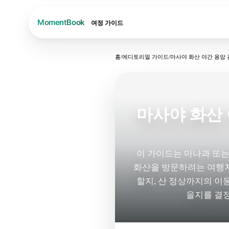
여정
가이드
홈
/
에디토리얼 가이드
/
마사야 화산 야간 용암 
마사야 화산 
이 가이드는 마나과 또
화산을 방문하려는 여행자를
할지, 산 정상까지의 이
을지를 결정