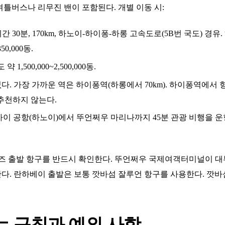
틀버스나 리무진 밴이 포함된다. 개별 이동 시:
시간 30분, 170km, 하노이-하이퐁-하롱 고속도로(5B번 국도) 경
0,000동.
1,500,000~2,500,000동.
. 가장 가까운 역은 하이퐁역(하롱에서 70km). 하이퐁역에서 
추천하지 않는다.
이 공항(하노이)에서 뚜언쩌우 마리나까지 45분 관광 비행을 운
즈 출발 항구를 반드시 확인한다. 뚜언쩌우 국제여객터미널이 대
다. 란하베이 출발은 보통 깟바섬 잘루언 항구를 사용한다. 깟
는 규칙과 예외 사항