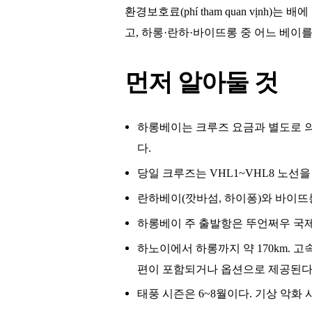
환경보호료(phí tham quan vịn
고, 하롱·란하·바이뜨롱 중 어느 베이를
먼저 알아둘 것
하롱베이는 크루즈 요금과 별도로 의무 관광
다.
당일 크루즈는 VHL1~VHL8 노선을 따
란하베이(깟바섬, 하이퐁)와 바이뜨
하롱베이 주 출발항은 뚜언쩌우 국제
하노이에서 하롱까지 약 170km. 고
편이 포함되거나 옵션으로 제공된다
태풍 시즌은 6~8월이다. 기상 악화 