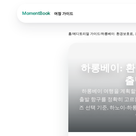
여정
가이드
홈
/
에디토리얼 가이드
/
하롱베이: 환경보호료, 
하롱베이: 환
출
하롱베이 여행을 계획할 
출발 항구를 정확히 고르는
즈 선택 기준, 하노이-하