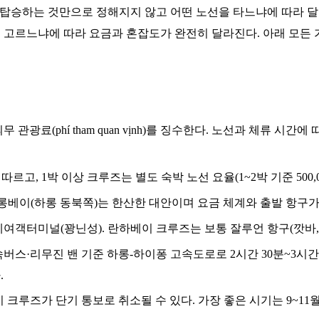
h)는 배에 탑승하는 것만으로 정해지지 않고 어떤 노선을 타느냐에 따라
 고르느냐에 따라 요금과 혼잡도가 완전히 달라진다. 아래 모든 가격
료(phí tham quan vịnh)를 징수한다. 노선과 체류 시간에 따라
르고, 1박 이상 크루즈는 별도 숙박 노선 요율(1~2박 기준 500,00
롱베이(하롱 동북쪽)는 한산한 대안이며 요금 체계와 출발 항구가
여객터미널(꽝닌성). 란하베이 크루즈는 보통 잘루언 항구(깟바,
속버스·리무진 밴 기준 하롱-하이퐁 고속도로로 2시간 30분~3시간
.
시 크루즈가 단기 통보로 취소될 수 있다. 가장 좋은 시기는 9~11월