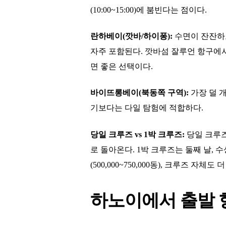
(10:00~15:00)에 붐빈다는 점이다.
란하베이(깟바/하이퐁):
수면이 잔잔하고
자주 포함된다. 깟바섬 잘루언 항구에서
면 좋은 선택이다.
바이뜨롱베이(북동쪽 구역):
가장 덜 
기보다는 다일 탐험에 적합하다.
당일 크루즈 vs 1박 크루즈:
당일 크루즈(
로 돌아온다. 1박 크루즈는 둘째 날,
(500,000~750,000동), 크루즈 자체도
하노이에서 출발 