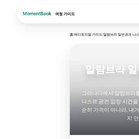
여정
가이드
홈
/
에디토리얼 가이드
/
알람브라 일반권과 나스
알람브라 일
그라나다에서 알람브라를 
나스르 궁전 입장 시간을
순히 가격이 아니라, 내
지 