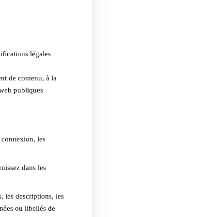
fications légales
ent de contenu, à la
s web publiques
e connexion, les
rnissez dans les
, les descriptions, les
nées ou libellés de