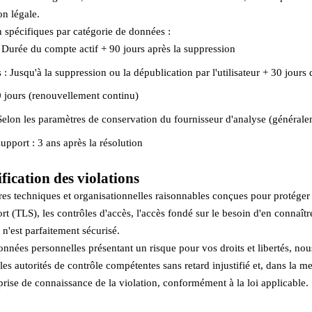
n légale.
 spécifiques par catégorie de données :
Durée du compte actif + 90 jours après la suppression
: Jusqu'à la suppression ou la dépublication par l'utilisateur + 30 jours
0 jours (renouvellement continu)
Selon les paramètres de conservation du fournisseur d'analyse (général
pport : 3 ans après la résolution
ification des violations
res techniques et organisationnelles raisonnables conçues pour protége
rt (TLS), les contrôles d'accès, l'accès fondé sur le besoin d'en connaître
n'est parfaitement sécurisé.
onnées personnelles présentant un risque pour vos droits et libertés, no
 les autorités de contrôle compétentes sans retard injustifié et, dans la 
 prise de connaissance de la violation, conformément à la loi applicable.