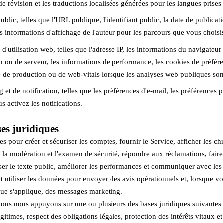
t de révision et les traductions localisées générées pour les langues prises
blic, telles que l'URL publique, l'identifiant public, la date de publica
es informations d'affichage de l'auteur pour les parcours que vous choisi
d'utilisation web, telles que l'adresse IP, les informations du navigateur 
n ou de serveur, les informations de performance, les cookies de préféren
 de production ou de web-vitals lorsque les analyses web publiques sont
t de notification, telles que les préférences d'e-mail, les préférences p
s activez les notifications.
ses juridiques
s pour créer et sécuriser les comptes, fournir le Service, afficher les c
r la modération et l'examen de sécurité, répondre aux réclamations, faire 
ser le texte public, améliorer les performances et communiquer avec les u
utiliser les données pour envoyer des avis opérationnels et, lorsque v
que s'applique, des messages marketing.
 nous nous appuyons sur une ou plusieurs des bases juridiques suivantes 
gitimes, respect des obligations légales, protection des intérêts vitaux et