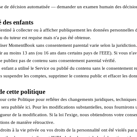
 prise de décision automatisée — demander un examen humain des décisio
é des enfants
tiné à collecter ou à afficher publiquement les données personnelles d
ou du tuteur est requise mais n'a pas été obtenue.
iser MomentBook sans consentement parental varie selon la juridiction.
r au moins 13 ans (ou 16 ans dans certains pays de l'EEE). Si vous n'ave
e publiez pas de contenu sans consentement parental vérifié.
enfant a utilisé le Service ou publié du contenu sans le consentement re
s suspendre les comptes, supprimer le contenu public et effacer les do
de cette politique
ur cette Politique pour refléter des changements juridiques, techniques
 sera publiée ici. Pour les modifications substantielles, nous fournirons
vigueur de la modification. Si la loi l'exige, nous obtiendrons votre cons
tions de manière rétroactive.
roits à la vie privée ou vos droits de la personnalité ont été violés par