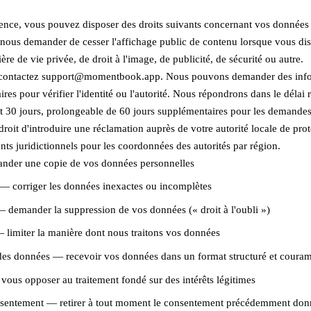
dence, vous pouvez disposer des droits suivants concernant vos données 
ous demander de cesser l'affichage public de contenu lorsque vous di
ère de vie privée, de droit à l'image, de publicité, de sécurité ou autre.
s, contactez support@momentbook.app. Nous pouvons demander des inf
es pour vérifier l'identité ou l'autorité. Nous répondrons dans le délai r
t 30 jours, prolongeable de 60 jours supplémentaires pour les demande
roit d'introduire une réclamation auprès de votre autorité locale de pro
s juridictionnels pour les coordonnées des autorités par région.
nder une copie de vos données personnelles
n — corriger les données inexactes ou incomplètes
— demander la suppression de vos données (« droit à l'oubli »)
 — limiter la manière dont nous traitons vos données
é des données — recevoir vos données dans un format structuré et couram
vous opposer au traitement fondé sur des intérêts légitimes
consentement — retirer à tout moment le consentement précédemment do