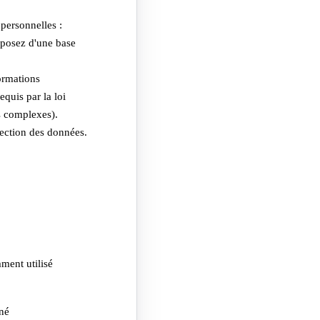
personnelles :
sposez d'une base
ormations
equis par la loi
s complexes).
tection des données.
ment utilisé
nné