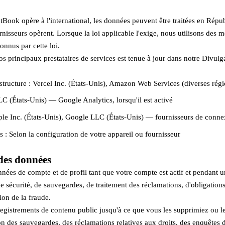
ook opère à l'international, les données peuvent être traitées en Répu
rnisseurs opèrent. Lorsque la loi applicable l'exige, nous utilisons des 
connus par cette loi.
os principaux prestataires de services est tenue à jour dans notre Divulga
tructure : Vercel Inc. (États-Unis), Amazon Web Services (diverses régi
C (États-Unis) — Google Analytics, lorsqu'il est activé
pple Inc. (États-Unis), Google LLC (États-Unis) — fournisseurs de conn
ns : Selon la configuration de votre appareil ou fournisseur
des données
ées de compte et de profil tant que votre compte est actif et pendant un
de sécurité, de sauvegardes, de traitement des réclamations, d'obligations
ion de la fraude.
gistrements de contenu public jusqu'à ce que vous les supprimiez ou le
on des sauvegardes, des réclamations relatives aux droits, des enquêtes d