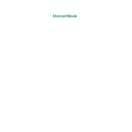
Gardez vos moments en mémoire.
TÉLÉCHARGER
PRODUIT
Voyages
Questions fréquentes
SUPPORT
Support
Email
JURIDIQUE
Confidentialité
Conditions
Cookies
Droits d'auteur
Règles de la communauté
Consentement marketing
© 2026 MomentBook. Tous droits réservés.