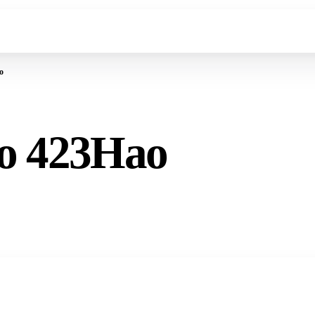
o
o 423Hao